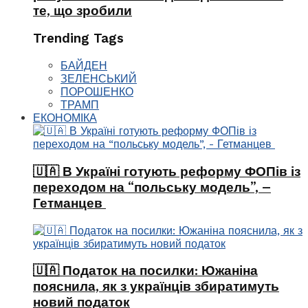
те, що зробили
Trending Tags
БАЙДЕН
ЗЕЛЕНСЬКИЙ
ПОРОШЕНКО
ТРАМП
ЕКОНОМІКА
🇺🇦 В Україні готують реформу ФОПів із
переходом на “польську модель”, –
Гетманцев
🇺🇦 Податок на посилки: Южаніна
пояснила, як з українців збиратимуть
новий податок