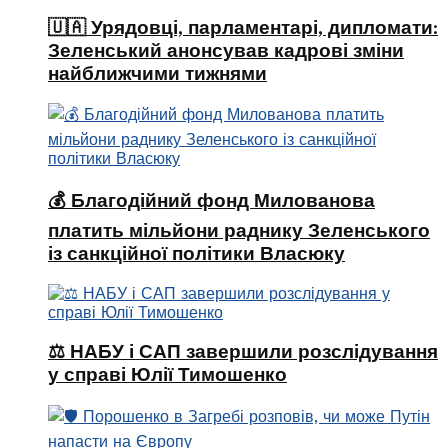
🇺🇦 Урядовці, парламентарі, дипломати:
Зеленський анонсував кадрові зміни
найближчими тижнями
💰 Благодійний фонд Милованова
платить мільйони раднику Зеленського
із санкційної політики Власюку
⚖️ НАБУ і САП завершили розслідування
у справі Юлії Тимошенко