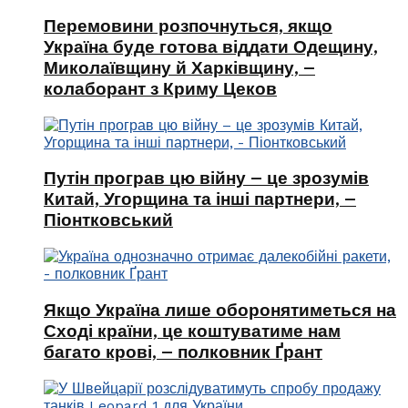
Перемовини розпочнуться, якщо
Україна буде готова віддати Одещину,
Миколаївщину й Харківщину, –
колаборант з Криму Цеков
Путін програв цю війну – це зрозумів
Китай, Угорщина та інші партнери, –
Піонтковський
Якщо Україна лише оборонятиметься на
Сході країни, це коштуватиме нам
багато крові, – полковник Ґрант