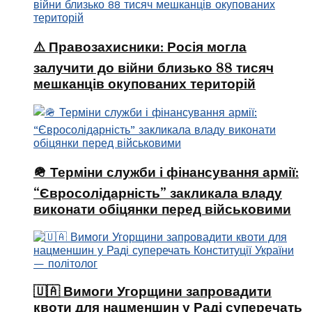
⚠️ Правозахисники: Росія могла
залучити до війни близько 88 тисяч
мешканців окупованих територій
🪖 Терміни служби і фінансування армії:
“Євросолідарність” закликала владу
виконати обіцянки перед військовими
🇺🇦 Вимоги Угорщини запровадити
квоти для нацменшин у Раді суперечать