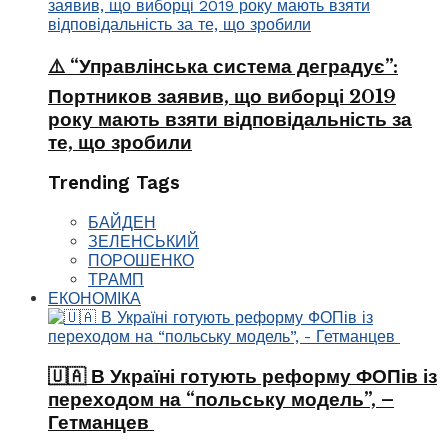
⚠️ “Управлінська система деградує”:
Портников заявив, що виборці 2019
року мають взяти відповідальність за
те, що зробили
Trending Tags
БАЙДЕН
ЗЕЛЕНСЬКИЙ
ПОРОШЕНКО
ТРАМП
ЕКОНОМІКА
🇺🇦 В Україні готують реформу ФОПів із
переходом на “польську модель”, –
Гетманцев