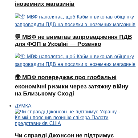
іноземних магазинів
💬 МВФ не вимагав запровадження ПДВ
для ФОП в Україні — Розенко
🌍 МВФ попереджає про глобальні
економічні ризики через затяжну війну
на Близькому Сході
ДУМКА
Чи справді Джонсон не підтримує