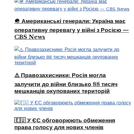
🪖 Американські генерали: Україна має
оперативну перевагу у війні з Росією —
CBS News
⚠️ Правозахисники: Росія могла
залучити до війни близько 88 тисяч
мешканців окупованих територій
🇪🇺 У ЄС обговорюють обмеження
права голосу для нових членів