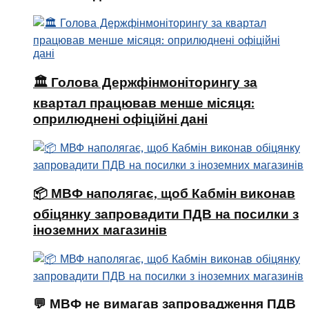
🏛 Голова Держфінмоніторингу за
квартал працював менше місяця:
оприлюднені офіційні дані
📦 МВФ наполягає, щоб Кабмін виконав
обіцянку запровадити ПДВ на посилки з
іноземних магазинів
💬 МВФ не вимагав запровадження ПДВ