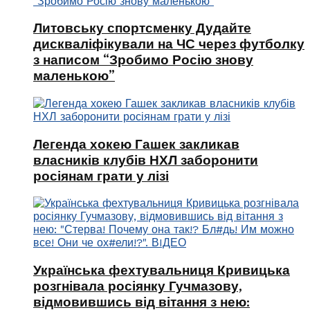
Литовську спортсменку Дудайте
дискваліфікували на ЧС через футболку
з написом “Зробимо Росію знову
маленькою”
Легенда хокею Гашек закликав
власників клубів НХЛ заборонити
росіянам грати у лізі
Українська фехтувальниця Кривицька
розгнівала росіянку Гучмазову,
відмовившись від вітання з нею: