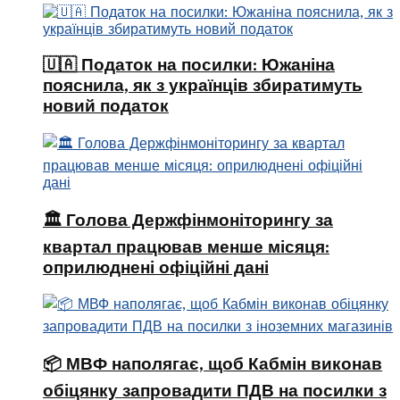
🇺🇦 Податок на посилки: Южаніна
пояснила, як з українців збиратимуть
новий податок
🏛 Голова Держфінмоніторингу за
квартал працював менше місяця:
оприлюднені офіційні дані
📦 МВФ наполягає, щоб Кабмін виконав
обіцянку запровадити ПДВ на посилки з