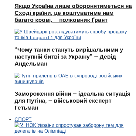
Якщо Україна лише оборонятиметься на
Сході країни, це коштуватиме нам
багато крові, – полковник Ґрант
“Чому танки стануть вирішальними у
наступній битві за Україну” – Девід
Андельман
Замороження війни – ідеальна ситуація
для Путіна, – військовий експерт
Гетьман
СПОРТ