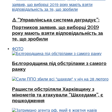
⚠️ “Управлінська система деградує”:
Портников заявив, що виборці 2019
року мають взяти відповідальність за
те, що зробили
ФОТО
Бєлгородщина під обстрілами з самого
ранку
Рашисти обстріляли Харківщину з
мінометів та атакували “Шахедами”, є
пошкодження