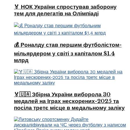
🏅 НОК України спростував заборону
тем для делегатів на Олімпіаді
💰 Роналду став першим футболістом-
мільярдером у світі з капіталом $1,4
млрд
🏅🇺🇦 Збірна України виборола 30
медалей на Іграх нескорених-2025 та
посіла третє місце в медальному заліку