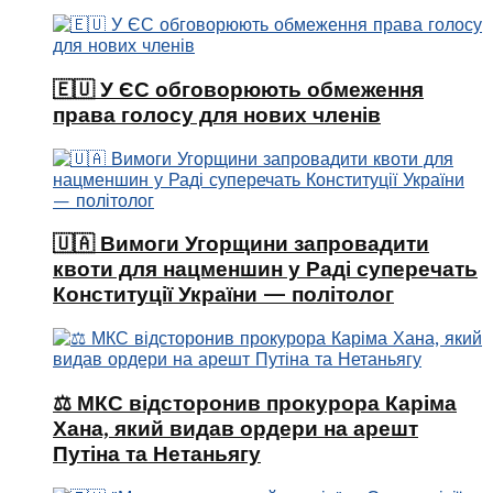
🇪🇺 У ЄС обговорюють обмеження
права голосу для нових членів
🇺🇦 Вимоги Угорщини запровадити
квоти для нацменшин у Раді суперечать
Конституції України — політолог
⚖️ МКС відсторонив прокурора Каріма
Хана, який видав ордери на арешт
Путіна та Нетаньягу