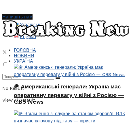
Напишіть нам
Українська
English
ГОЛОВНА
НОВИНИ
УКРАЇНА
🪖 Американські генерали: Україна має
No Result
оперативну перевагу у війні з Росією —
View All Result
CBS News