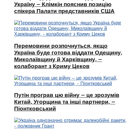
Україну – Клімкін пояснив позицію
спікера Палати представників США
Перемовини розпочнуться, якщо
Україна буде готова віддати Одещину,
Миколаївщину й Харківщину, –
колаборант з Криму Цеков
Путін програв цю війну – це зрозумів
Китай, Угорщина та інші партнери, –
Піонтковський