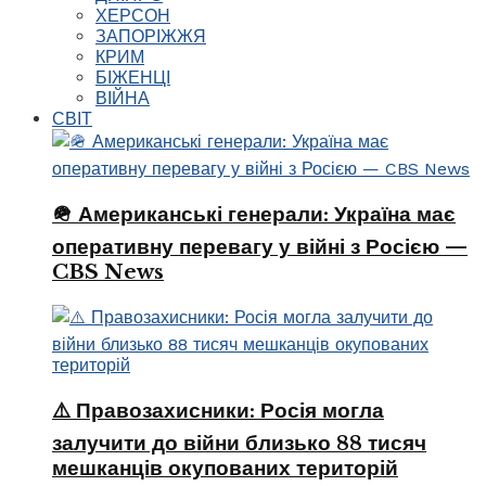
ХЕРСОН
ЗАПОРІЖЖЯ
КРИМ
БІЖЕНЦІ
ВІЙНА
СВІТ
🪖 Американські генерали: Україна має
оперативну перевагу у війні з Росією —
CBS News
⚠️ Правозахисники: Росія могла
залучити до війни близько 88 тисяч
мешканців окупованих територій