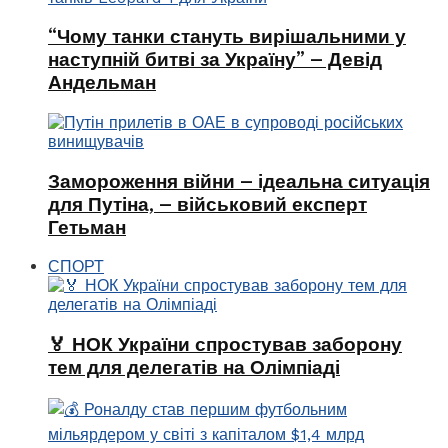
“Чому танки стануть вирішальними у
наступній битві за Україну” – Девід
Андельман
Замороження війни – ідеальна ситуація
для Путіна, – військовий експерт
Гетьман
СПОРТ
🏅 НОК України спростував заборону
тем для делегатів на Олімпіаді