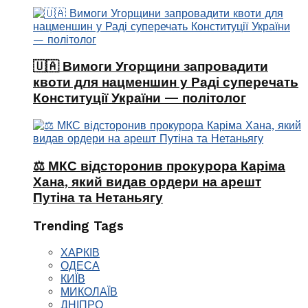
🇺🇦 Вимоги Угорщини запровадити
квоти для нацменшин у Раді суперечать
Конституції України — політолог
⚖️ МКС відсторонив прокурора Каріма
Хана, який видав ордери на арешт
Путіна та Нетаньягу
Trending Tags
ХАРКІВ
ОДЕСА
КИЇВ
МИКОЛАЇВ
ДНІПРО