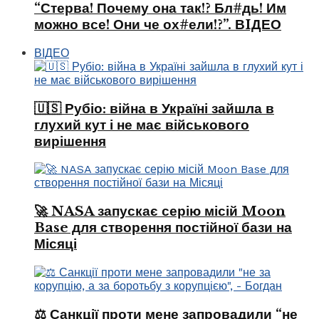
“Стерва! Почему она так!? Бл#дь! Им
можно все! Они че ох#ели!?”. ВIДЕО
ВІДЕО
🇺🇸 Рубіо: війна в Україні зайшла в
глухий кут і не має військового
вирішення
🚀 NASA запускає серію місій Moon
Base для створення постійної бази на
Місяці
⚖️ Санкції проти мене запровадили “не