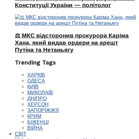
Конституції України — політолог
⚖️ МКС відсторонив прокурора Каріма
Хана, який видав ордери на арешт
Путіна та Нетаньягу
Trending Tags
ХАРКІВ
ОДЕСА
КИЇВ
МИКОЛАЇВ
ДНІПРО
ХЕРСОН
ЗАПОРІЖЖЯ
КРИМ
БІЖЕНЦІ
ВІЙНА
СВІТ