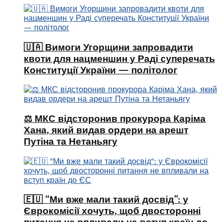
🇺🇦 Вимоги Угорщини запровадити
квоти для нацменшин у Раді суперечать
Конституції України — політолог
⚖️ МКС відсторонив прокурора Каріма
Хана, який видав ордери на арешт
Путіна та Нетаньягу
🇪🇺 “Ми вже мали такий досвід”: у
Єврокомісії хочуть, щоб двосторонні