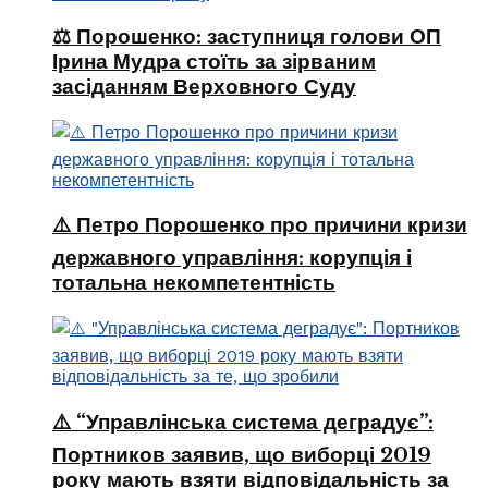
⚖️ Порошенко: заступниця голови ОП
Ірина Мудра стоїть за зірваним
засіданням Верховного Суду
⚠️ Петро Порошенко про причини кризи
державного управління: корупція і
тотальна некомпетентність
⚠️ “Управлінська система деградує”:
Портников заявив, що виборці 2019
року мають взяти відповідальність за