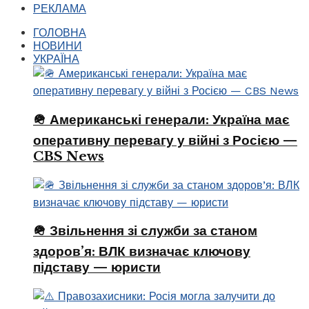
РЕКЛАМА
ГОЛОВНА
НОВИНИ
УКРАЇНА
🪖 Американські генерали: Україна має
оперативну перевагу у війні з Росією —
CBS News
🪖 Звільнення зі служби за станом
здоров’я: ВЛК визначає ключову
підставу — юристи