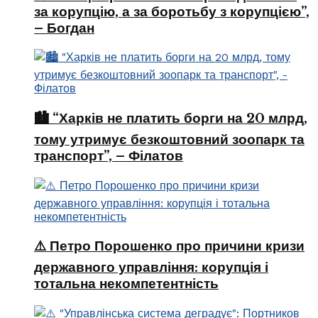
за корупцію, а за боротьбу з корупцією”,
– Богдан
🏙️ “Харків не платить борги на 20 млрд,
тому утримує безкоштовний зоопарк та
транспорт”, – Філатов
⚠️ Петро Порошенко про причини кризи
державного управління: корупція і
тотальна некомпетентність