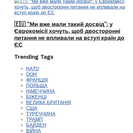
🇪🇺 “Ми вже мали такий досвід”: у
Єврокомісії хочуть, щоб двосторонні
питання не впливали на вступ країн до
ЄС
Trending Tags
НАТО
ООН
ФРАНЦІЯ
ПОЛЬЩА
НіМЕЧЧИНА
БІЖЕНЦІ
ВЕЛИКА БРИТАНІЯ
США
ТУРЕЧЧИНА
ТРАМП
БАЙДЕН
ВІЙНА