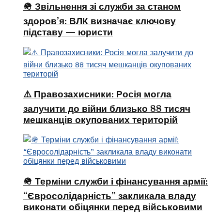
🪖 Звільнення зі служби за станом
здоров’я: ВЛК визначає ключову
підставу — юристи
⚠️ Правозахисники: Росія могла
залучити до війни близько 88 тисяч
мешканців окупованих територій
🪖 Терміни служби і фінансування армії:
“Євросолідарність” закликала владу
виконати обіцянки перед військовими