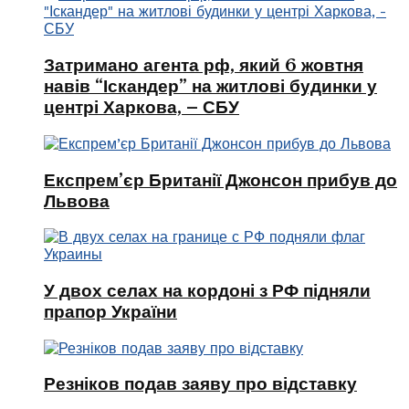
Затримано агента рф, який 6 жовтня
навів “Іскандер” на житлові будинки у
центрі Харкова, – СБУ
Експрем’єр Британії Джонсон прибув до
Львова
У двох селах на кордоні з РФ підняли
прапор України
Резніков подав заяву про відставку