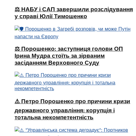
⚖️ НАБУ і САП завершили розслідування
у справі Юлії Тимошенко
⚖️ Порошенко: заступниця голови ОП
Ірина Мудра стоїть за зірваним
засіданням Верховного Суду
⚠️ Петро Порошенко про причини кризи
державного управління: корупція і
тотальна некомпетентність