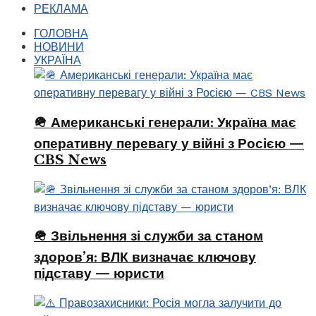
РЕКЛАМА
ГОЛОВНА
НОВИНИ
УКРАЇНА
🪖 Американські генерали: Україна має
оперативну перевагу у війні з Росією —
CBS News
🪖 Звільнення зі служби за станом
здоров’я: ВЛК визначає ключову
підставу — юристи