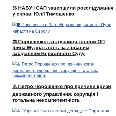
⚖️ НАБУ і САП завершили розслідування
у справі Юлії Тимошенко
⚖️ Порошенко: заступниця голови ОП
Ірина Мудра стоїть за зірваним
засіданням Верховного Суду
⚠️ Петро Порошенко про причини кризи
державного управління: корупція і
тотальна некомпетентність