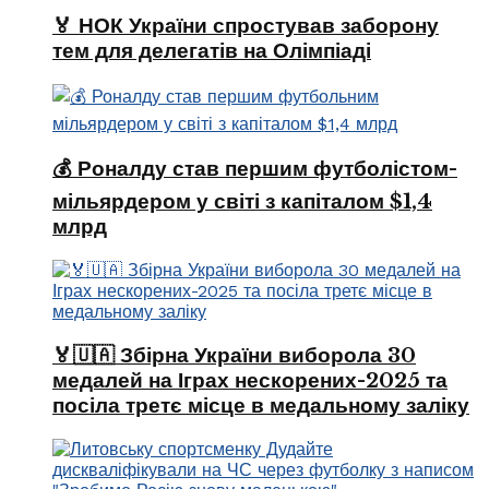
🏅 НОК України спростував заборону
тем для делегатів на Олімпіаді
💰 Роналду став першим футболістом-
мільярдером у світі з капіталом $1,4
млрд
🏅🇺🇦 Збірна України виборола 30
медалей на Іграх нескорених-2025 та
посіла третє місце в медальному заліку