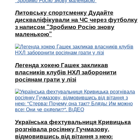
Литовську спортсменку Дудайте
дискваліфікували на ЧС через футболку
з написом “Зробимо Росію знову
маленькою”
Легенда хокею Гашек закликав
власників клубів НХЛ заборонити
росіянам грати у лізі
Українська фехтувальниця Кривицька
розгнівала росіянку Гучмазову,
відмовившись від вітання з нею: