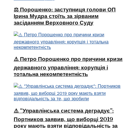
⚖️ Порошенко: заступниця голови ОП
Ірина Мудра стоїть за зірваним
засіданням Верховного Суду
⚠️ Петро Порошенко про причини кризи
державного управління: корупція і
тотальна некомпетентність
⚠️ “Управлінська система деградує”:
Портников заявив, що виборці 2019
року мають взяти відповідальність за