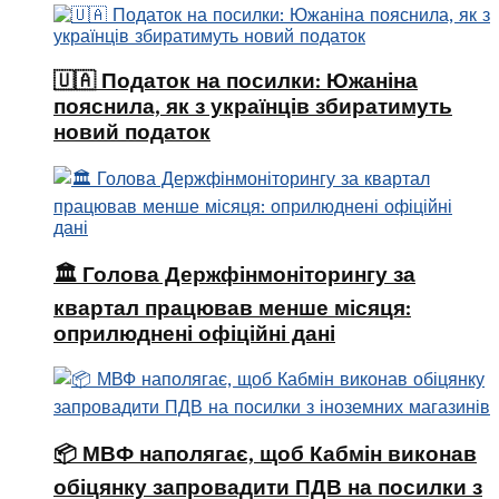
🇺🇦 Податок на посилки: Южаніна
пояснила, як з українців збиратимуть
новий податок
🏛 Голова Держфінмоніторингу за
квартал працював менше місяця:
оприлюднені офіційні дані
📦 МВФ наполягає, щоб Кабмін виконав
обіцянку запровадити ПДВ на посилки з