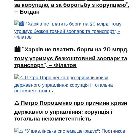
за корупцію, а за боротьбу з корупцією”,
– Богдан
🏙️ “Харків не платить борги на 20 млрд,
тому утримує безкоштовний зоопарк та
транспорт”, – Філатов
⚠️ Петро Порошенко про причини кризи
державного управління: корупція і
тотальна некомпетентність