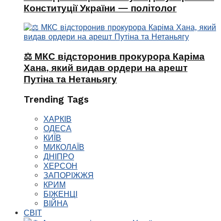
Конституції України — політолог
⚖️ МКС відсторонив прокурора Каріма
Хана, який видав ордери на арешт
Путіна та Нетаньягу
Trending Tags
ХАРКІВ
ОДЕСА
КИЇВ
МИКОЛАЇВ
ДНІПРО
ХЕРСОН
ЗАПОРІЖЖЯ
КРИМ
БІЖЕНЦІ
ВІЙНА
СВІТ