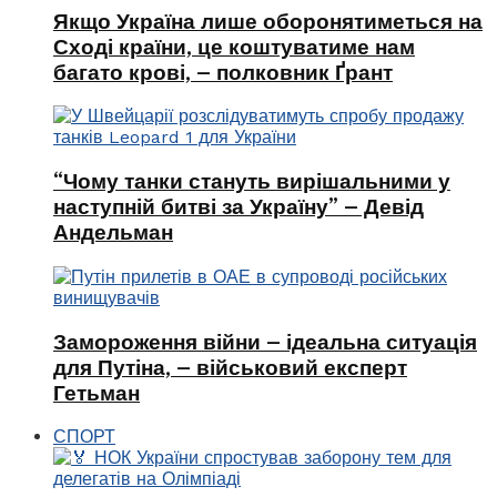
Якщо Україна лише оборонятиметься на
Сході країни, це коштуватиме нам
багато крові, – полковник Ґрант
“Чому танки стануть вирішальними у
наступній битві за Україну” – Девід
Андельман
Замороження війни – ідеальна ситуація
для Путіна, – військовий експерт
Гетьман
СПОРТ