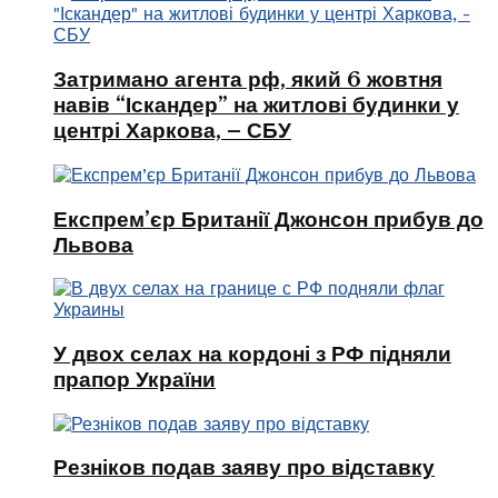
Затримано агента рф, який 6 жовтня
навів “Іскандер” на житлові будинки у
центрі Харкова, – СБУ
Експрем’єр Британії Джонсон прибув до
Львова
У двох селах на кордоні з РФ підняли
прапор України
Резніков подав заяву про відставку