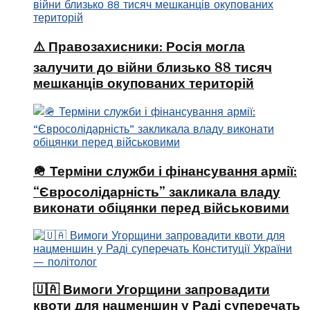
⚠️ Правозахисники: Росія могла
залучити до війни близько 88 тисяч
мешканців окупованих територій
🪖 Терміни служби і фінансування армії:
“Євросолідарність” закликала владу
виконати обіцянки перед військовими
🇺🇦 Вимоги Угорщини запровадити
квоти для нацменшин у Раді суперечать