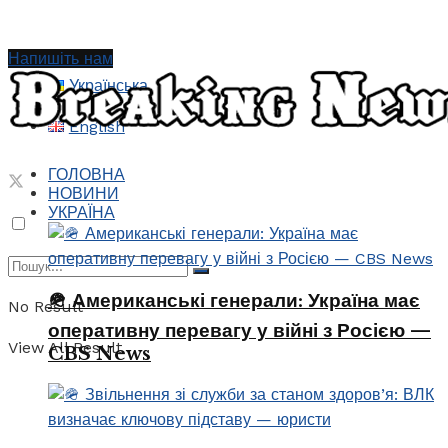
Напишіть нам
Українська
English
ГОЛОВНА
НОВИНИ
УКРАЇНА
🪖 Американські генерали: Україна має
No Result
оперативну перевагу у війні з Росією —
View All Result
CBS News