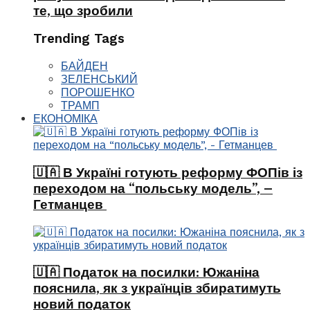
те, що зробили
Trending Tags
БАЙДЕН
ЗЕЛЕНСЬКИЙ
ПОРОШЕНКО
ТРАМП
ЕКОНОМІКА
🇺🇦 В Україні готують реформу ФОПів із
переходом на “польську модель”, –
Гетманцев
🇺🇦 Податок на посилки: Южаніна
пояснила, як з українців збиратимуть
новий податок