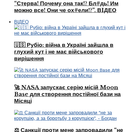
“Стерва! Почему она так!? Бл#дь! Им
можно все! Они че ох#ели!?”. ВIДЕО
ВІДЕО
🇺🇸 Рубіо: війна в Україні зайшла в
глухий кут і не має військового
вирішення
🚀 NASA запускає серію місій Moon
Base для створення постійної бази на
Місяці
⚖️ Санкції проти мене запровадили “не