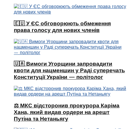
🇪🇺 У ЄС обговорюють обмеження
права голосу для нових членів
🇺🇦 Вимоги Угорщини запровадити
квоти для нацменшин у Раді суперечать
Конституції України — політолог
⚖️ МКС відсторонив прокурора Каріма
Хана, який видав ордери на арешт
Путіна та Нетаньягу