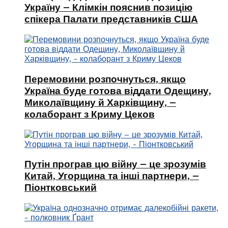
Україну – Клімкін пояснив позицію
спікера Палати представників США
Перемовини розпочнуться, якщо
Україна буде готова віддати Одещину,
Миколаївщину й Харківщину, –
колаборант з Криму Цеков
Путін програв цю війну – це зрозумів
Китай, Угорщина та інші партнери, –
Піонтковський