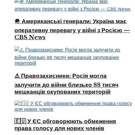
🪖 Американські генерали: Україна має
оперативну перевагу у війні з Росією —
CBS News
⚠️ Правозахисники: Росія могла
залучити до війни близько 88 тисяч
мешканців окупованих територій
🇪🇺 У ЄС обговорюють обмеження
права голосу для нових членів