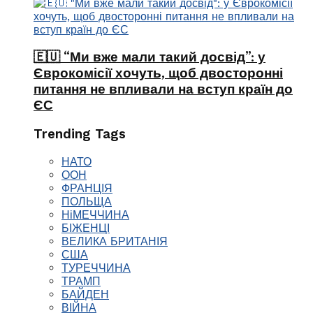
🇪🇺 “Ми вже мали такий досвід”: у
Єврокомісії хочуть, щоб двосторонні
питання не впливали на вступ країн до
ЄС
Trending Tags
НАТО
ООН
ФРАНЦІЯ
ПОЛЬЩА
НіМЕЧЧИНА
БІЖЕНЦІ
ВЕЛИКА БРИТАНІЯ
США
ТУРЕЧЧИНА
ТРАМП
БАЙДЕН
ВІЙНА