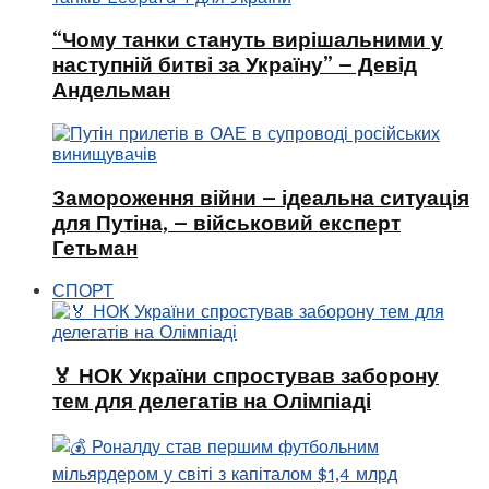
“Чому танки стануть вирішальними у
наступній битві за Україну” – Девід
Андельман
Замороження війни – ідеальна ситуація
для Путіна, – військовий експерт
Гетьман
СПОРТ
🏅 НОК України спростував заборону
тем для делегатів на Олімпіаді