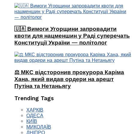
🇺🇦 Вимоги Угорщини запровадити
квоти для нацменшин у Раді суперечать
Конституції України — політолог
⚖️ МКС відсторонив прокурора Каріма
Хана, який видав ордери на арешт
Путіна та Нетаньягу
Trending Tags
ХАРКІВ
ОДЕСА
КИЇВ
МИКОЛАЇВ
ДНІПРО