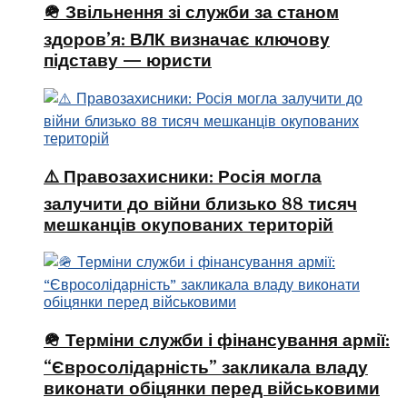
🪖 Звільнення зі служби за станом
здоров’я: ВЛК визначає ключову
підставу — юристи
⚠️ Правозахисники: Росія могла
залучити до війни близько 88 тисяч
мешканців окупованих територій
🪖 Терміни служби і фінансування армії:
“Євросолідарність” закликала владу
виконати обіцянки перед військовими