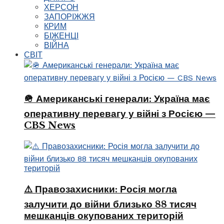
ХЕРСОН
ЗАПОРІЖЖЯ
КРИМ
БІЖЕНЦІ
ВІЙНА
СВІТ
🪖 Американські генерали: Україна має
оперативну перевагу у війні з Росією —
CBS News
⚠️ Правозахисники: Росія могла
залучити до війни близько 88 тисяч
мешканців окупованих територій