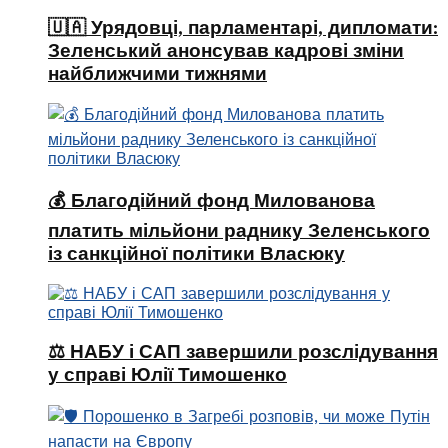
🇺🇦 Урядовці, парламентарі, дипломати:
Зеленський анонсував кадрові зміни
найближчими тижнями
💰 Благодійний фонд Милованова
платить мільйони раднику Зеленського
із санкційної політики Власюку
⚖️ НАБУ і САП завершили розслідування
у справі Юлії Тимошенко