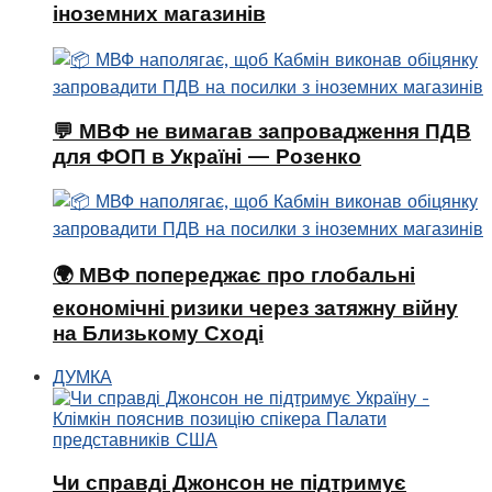
іноземних магазинів
💬 МВФ не вимагав запровадження ПДВ
для ФОП в Україні — Розенко
🌍 МВФ попереджає про глобальні
економічні ризики через затяжну війну
на Близькому Сході
ДУМКА
Чи справді Джонсон не підтримує