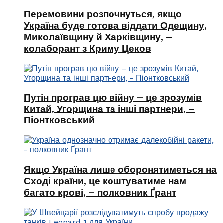
Перемовини розпочнуться, якщо
Україна буде готова віддати Одещину,
Миколаївщину й Харківщину, –
колаборант з Криму Цеков
Путін програв цю війну – це зрозумів
Китай, Угорщина та інші партнери, –
Піонтковський
Якщо Україна лише оборонятиметься на
Сході країни, це коштуватиме нам
багато крові, – полковник Ґрант