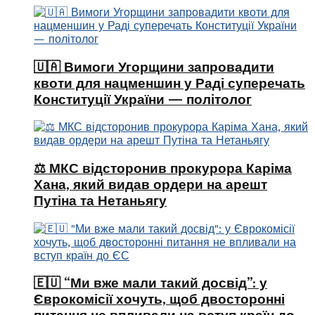
🇺🇦 Вимоги Угорщини запровадити
квоти для нацменшин у Раді суперечать
Конституції України — політолог
⚖️ МКС відсторонив прокурора Каріма
Хана, який видав ордери на арешт
Путіна та Нетаньягу
🇪🇺 “Ми вже мали такий досвід”: у
Єврокомісії хочуть, щоб двосторонні