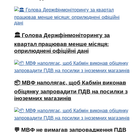
🏛 Голова Держфінмоніторингу за
квартал працював менше місяця:
оприлюднені офіційні дані
📦 МВФ наполягає, щоб Кабмін виконав
обіцянку запровадити ПДВ на посилки з
іноземних магазинів
💬 МВФ не вимагав запровадження ПДВ