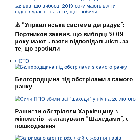
⚠️ “Управлінська система деградує”:
Портников заявив, що виборці 2019
року мають взяти відповідальність за
те, що зробили
ФОТО
Бєлгородщина під обстрілами з самого
ранку
Рашисти обстріляли Харківщину з
мінометів та атакували “Шахедами”, є
пошкодження