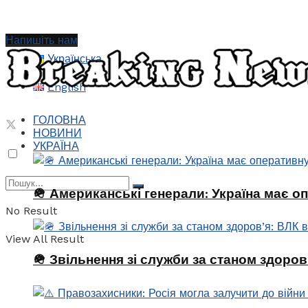
Напишіть нам
Українська
English
ГОЛОВНА
НОВИНИ
УКРАЇНА
🪖 Американські генерали: Україна має о
No Result
View All Result
🪖 Звільнення зі служби за станом здоро