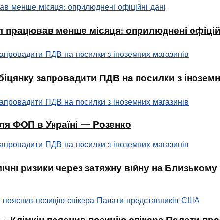
л працював менше місяця: оприлюднені офіційн
біцянку запровадити ПДВ на посилки з іноземн
ля ФОП в Україні — Розенко
чні ризики через затяжну війну на Близькому
 – Клімкін пояснив позицію спікера Палати п