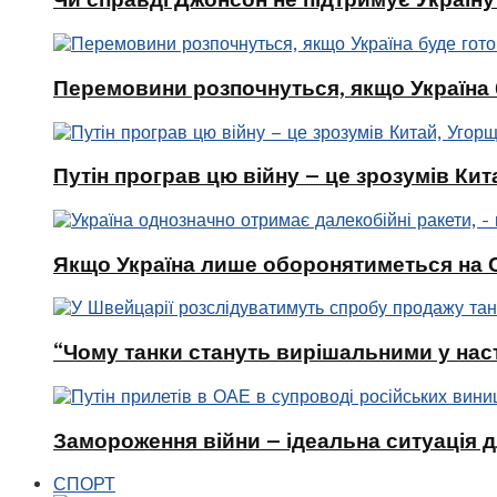
Перемовини розпочнуться, якщо Україна 
Путін програв цю війну – це зрозумів Кит
Якщо Україна лише оборонятиметься на Сх
“Чому танки стануть вирішальними у наст
Замороження війни – ідеальна ситуація д
СПОРТ