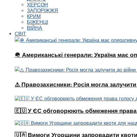
ХЕРСОН
ЗАПОРІЖЖЯ
КРИМ
БІЖЕНЦІ
ВІЙНА
СВІТ
🪖 Американські генерали: Україна має о
⚠️ Правозахисники: Росія могла залучити
🇪🇺 У ЄС обговорюють обмеження права 
🇺🇦 Вимоги Угорщини запровадити квоти