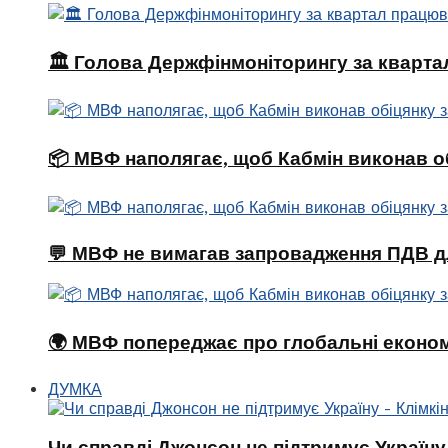
🏛 Голова Держфінмоніторингу за кварта
📦 МВФ наполягає, щоб Кабмін виконав о
💬 МВФ не вимагав запровадження ПДВ д
🌍 МВФ попереджає про глобальні економі
ДУМКА
Чи справді Джонсон не підтримує Україну