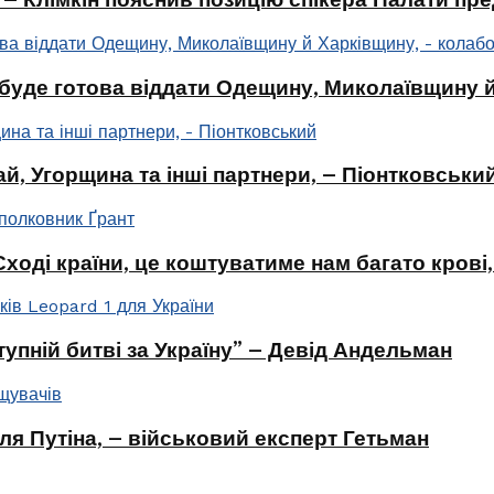
буде готова віддати Одещину, Миколаївщину й
ай, Угорщина та інші партнери, – Піонтковськи
оді країни, це коштуватиме нам багато крові,
упній битві за Україну” – Девід Андельман
ля Путіна, – військовий експерт Гетьман