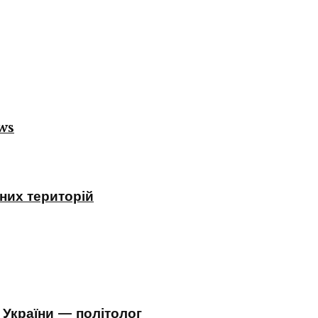
ws
них територій
 України — політолог