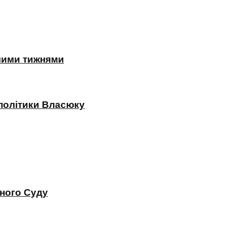
жчими тижнями
 політики Власюку
вного Суду