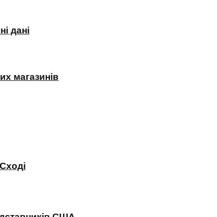
і дані
их магазинів
 Сході
редставників США