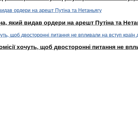
а, який видав ордери на арешт Путіна та Нета
омісії хочуть, щоб двосторонні питання не впл