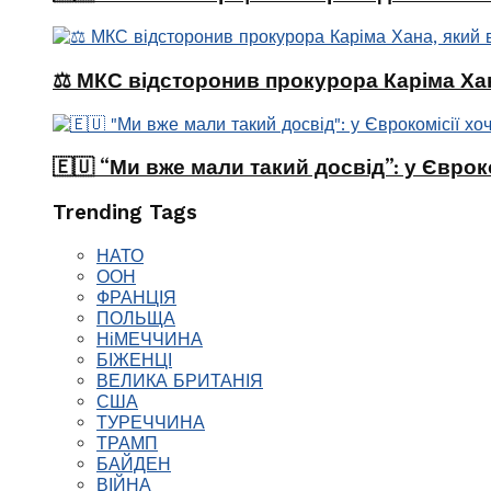
⚖️ МКС відсторонив прокурора Каріма Хан
🇪🇺 “Ми вже мали такий досвід”: у Єврок
Trending Tags
НАТО
ООН
ФРАНЦІЯ
ПОЛЬЩА
НіМЕЧЧИНА
БІЖЕНЦІ
ВЕЛИКА БРИТАНІЯ
США
ТУРЕЧЧИНА
ТРАМП
БАЙДЕН
ВІЙНА