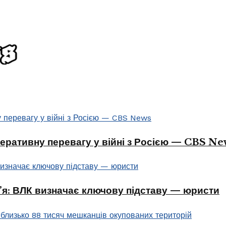
перативну перевагу у війні з Росією — CBS Ne
в’я: ВЛК визначає ключову підставу — юристи