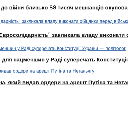
 до війни близько 88 тисяч мешканців окупова
 “Євросолідарність” закликала владу виконати
 для нацменшин у Раді суперечать Конституції
а, який видав ордери на арешт Путіна та Нета