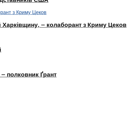
 Харківщину, – колаборант з Криму Цеков
й
 – полковник Ґрант