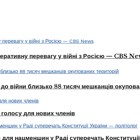
перативну перевагу у війні з Росією — CBS Ne
 до війни близько 88 тисяч мешканців окупова
голосу для нових членів
 для нацменшин у Раді суперечать Конституції