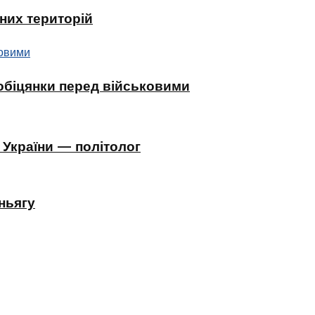
них територій
 обіцянки перед військовими
 України — політолог
ньягу