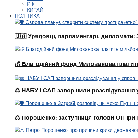
РФ
КИТАЙ
ПОЛІТИКА
🇺🇦 Урядовці, парламентарі, дипломати
💰 Благодійний фонд Милованова платить
⚖️ НАБУ і САП завершили розслідування 
⚖️ Порошенко: заступниця голови ОП Ірин