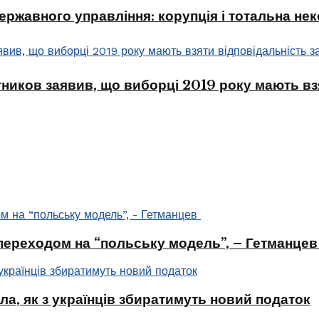
ржавного управління: корупція і тотальна не
тников заявив, що виборці 2019 року мають взя
 переходом на “польську модель”, – Гетманце
ла, як з українців збиратимуть новий податок