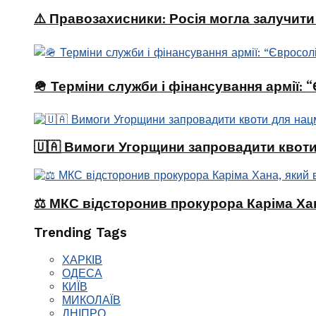
⚠️ Правозахисники: Росія могла залучити
🪖 Терміни служби і фінансування армії:
🇺🇦 Вимоги Угорщини запровадити квоти
⚖️ МКС відсторонив прокурора Каріма Хан
Trending Tags
ХАРКІВ
ОДЕСА
КИЇВ
МИКОЛАЇВ
ДНІПРО