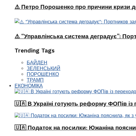
⚠️ Петро Порошенко про причини кризи де
⚠️ “Управлінська система деградує”: Пор
Trending Tags
БАЙДЕН
ЗЕЛЕНСЬКИЙ
ПОРОШЕНКО
ТРАМП
ЕКОНОМІКА
🇺🇦 В Україні готують реформу ФОПів із
🇺🇦 Податок на посилки: Южаніна поясни