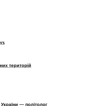
ws
них територій
 України — політолог