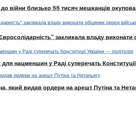
 до війни близько 88 тисяч мешканців окупова
 “Євросолідарність” закликала владу виконати
 для нацменшин у Раді суперечать Конституції
а, який видав ордери на арешт Путіна та Нета