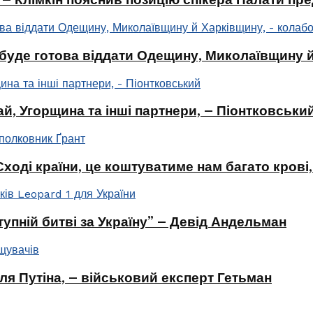
буде готова віддати Одещину, Миколаївщину й
ай, Угорщина та інші партнери, – Піонтковськи
оді країни, це коштуватиме нам багато крові,
упній битві за Україну” – Девід Андельман
ля Путіна, – військовий експерт Гетьман