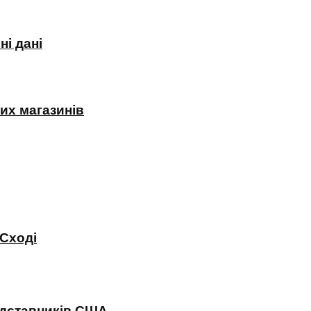
і дані
их магазинів
 Сході
редставників США