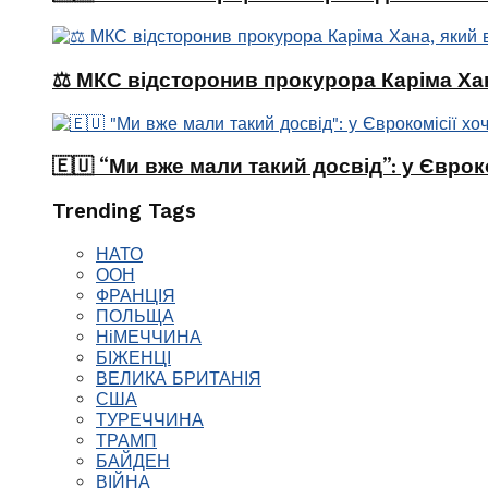
⚖️ МКС відсторонив прокурора Каріма Хан
🇪🇺 “Ми вже мали такий досвід”: у Єврок
Trending Tags
НАТО
ООН
ФРАНЦІЯ
ПОЛЬЩА
НіМЕЧЧИНА
БІЖЕНЦІ
ВЕЛИКА БРИТАНІЯ
США
ТУРЕЧЧИНА
ТРАМП
БАЙДЕН
ВІЙНА