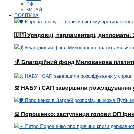
РФ
КИТАЙ
ПОЛІТИКА
🇺🇦 Урядовці, парламентарі, дипломати
💰 Благодійний фонд Милованова платить
⚖️ НАБУ і САП завершили розслідування 
⚖️ Порошенко: заступниця голови ОП Ірин