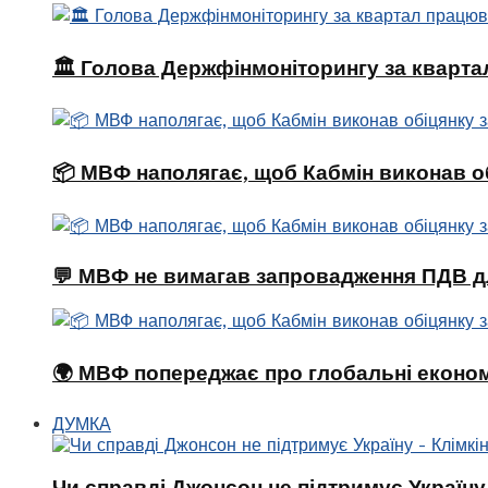
🏛 Голова Держфінмоніторингу за кварта
📦 МВФ наполягає, щоб Кабмін виконав о
💬 МВФ не вимагав запровадження ПДВ д
🌍 МВФ попереджає про глобальні економі
ДУМКА
Чи справді Джонсон не підтримує Україну