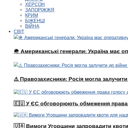
ХЕРСОН
ЗАПОРІЖЖЯ
КРИМ
БІЖЕНЦІ
ВІЙНА
СВІТ
🪖 Американські генерали: Україна має о
⚠️ Правозахисники: Росія могла залучити
🇪🇺 У ЄС обговорюють обмеження права 
🇺🇦 Вимоги Угорщини запровадити квоти