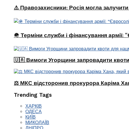
⚠️ Правозахисники: Росія могла залучити
🪖 Терміни служби і фінансування армії:
🇺🇦 Вимоги Угорщини запровадити квоти
⚖️ МКС відсторонив прокурора Каріма Хан
Trending Tags
ХАРКІВ
ОДЕСА
КИЇВ
МИКОЛАЇВ
ДНІПРО