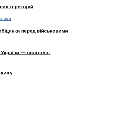
них територій
 обіцянки перед військовими
 України — політолог
ньягу