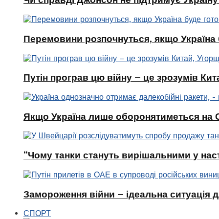
Перемовини розпочнуться, якщо Україна 
Путін програв цю війну – це зрозумів Кит
Якщо Україна лише оборонятиметься на Сх
“Чому танки стануть вирішальними у наст
Замороження війни – ідеальна ситуація д
СПОРТ