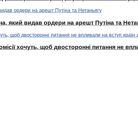
а, який видав ордери на арешт Путіна та Нета
омісії хочуть, щоб двосторонні питання не впл