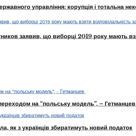
ржавного управління: корупція і тотальна не
тников заявив, що виборці 2019 року мають взя
 переходом на “польську модель”, – Гетманце
ла, як з українців збиратимуть новий податок