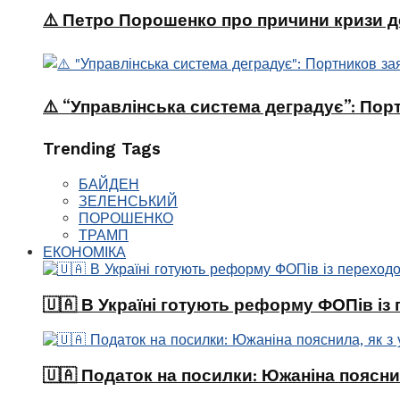
⚠️ Петро Порошенко про причини кризи де
⚠️ “Управлінська система деградує”: Пор
Trending Tags
БАЙДЕН
ЗЕЛЕНСЬКИЙ
ПОРОШЕНКО
ТРАМП
ЕКОНОМІКА
🇺🇦 В Україні готують реформу ФОПів із
🇺🇦 Податок на посилки: Южаніна поясни