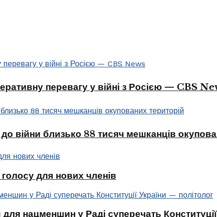
перативну перевагу у війні з Росією — CBS Ne
 до війни близько 88 тисяч мешканців окупова
голосу для нових членів
 для нацменшин у Раді суперечать Конституції