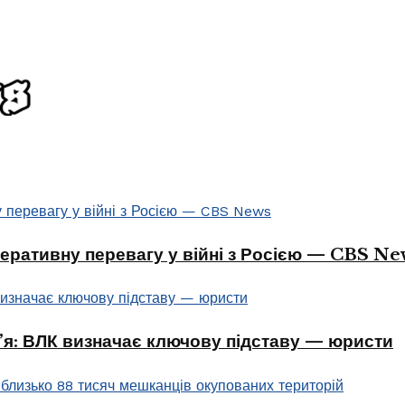
перативну перевагу у війні з Росією — CBS Ne
в’я: ВЛК визначає ключову підставу — юристи