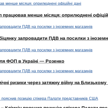
л працював менше місяця: оприлюднені офіційн
біцянку запровадити ПДВ на посилки з іноземн
ля ФОП в Україні — Розенко
чні ризики через затяжну війну на Близькому
 – Клімкін пояснив позицію спікера Палати п