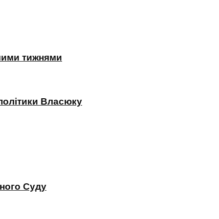
жчими тижнями
 політики Власюку
вного Суду