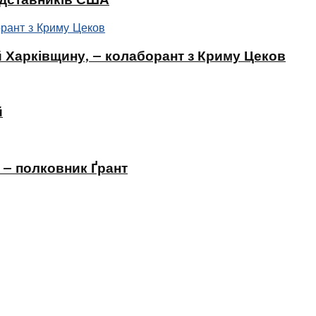
 Харківщину, – колаборант з Криму Цеков
й
 – полковник Ґрант