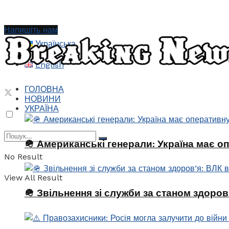
Напишіть нам
Українська
English
ГОЛОВНА
НОВИНИ
УКРАЇНА
🪖 Американські генерали: Україна має о
No Result
View All Result
🪖 Звільнення зі служби за станом здоро