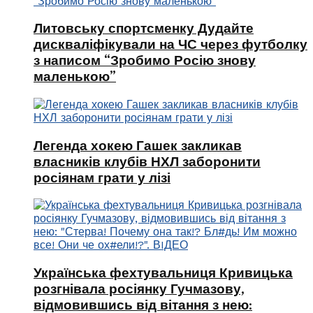
Литовську спортсменку Дудайте
дискваліфікували на ЧС через футболку
з написом “Зробимо Росію знову
маленькою”
Легенда хокею Гашек закликав
власників клубів НХЛ заборонити
росіянам грати у лізі
Українська фехтувальниця Кривицька
розгнівала росіянку Гучмазову,
відмовившись від вітання з нею: