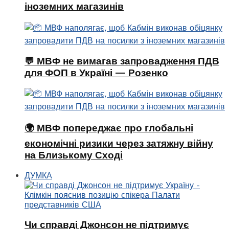
іноземних магазинів
💬 МВФ не вимагав запровадження ПДВ
для ФОП в Україні — Розенко
🌍 МВФ попереджає про глобальні
економічні ризики через затяжну війну
на Близькому Сході
ДУМКА
Чи справді Джонсон не підтримує