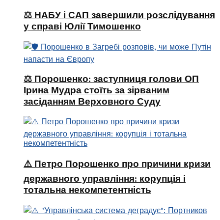
⚖️ НАБУ і САП завершили розслідування
у справі Юлії Тимошенко
⚖️ Порошенко: заступниця голови ОП
Ірина Мудра стоїть за зірваним
засіданням Верховного Суду
⚠️ Петро Порошенко про причини кризи
державного управління: корупція і
тотальна некомпетентність