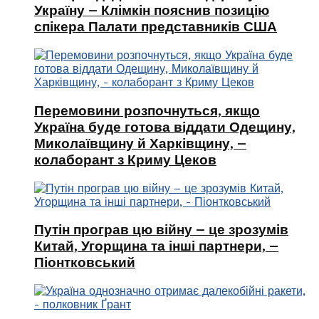
Україну – Клімкін пояснив позицію
спікера Палати представників США
Перемовини розпочнуться, якщо
Україна буде готова віддати Одещину,
Миколаївщину й Харківщину, –
колаборант з Криму Цеков
Путін програв цю війну – це зрозумів
Китай, Угорщина та інші партнери, –
Піонтковський