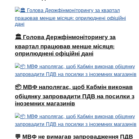
🏛 Голова Держфінмоніторингу за
квартал працював менше місяця:
оприлюднені офіційні дані
📦 МВФ наполягає, щоб Кабмін виконав
обіцянку запровадити ПДВ на посилки з
іноземних магазинів
💬 МВФ не вимагав запровадження ПДВ