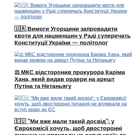
🇺🇦 Вимоги Угорщини запровадити
квоти для нацменшин у Раді суперечать
Конституції України — політолог
⚖️ МКС відсторонив прокурора Каріма
Хана, який видав ордери на арешт
Путіна та Нетаньягу
🇪🇺 “Ми вже мали такий досвід”: у
Єврокомісії хочуть, щоб двосторонні