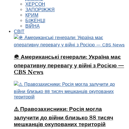
ХЕРСОН
ЗАПОРІЖЖЯ
КРИМ
БІЖЕНЦІ
ВІЙНА
СВІТ
🪖 Американські генерали: Україна має
оперативну перевагу у війні з Росією —
CBS News
⚠️ Правозахисники: Росія могла
залучити до війни близько 88 тисяч
мешканців окупованих територій