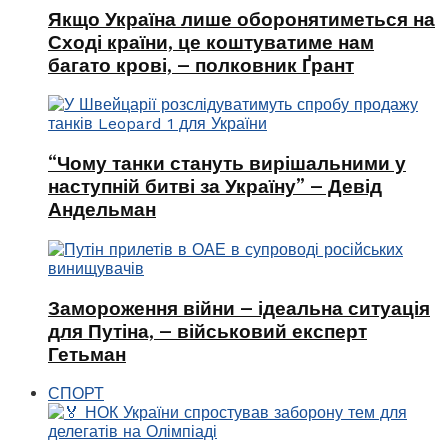
Якщо Україна лише оборонятиметься на
Сході країни, це коштуватиме нам
багато крові, – полковник Ґрант
“Чому танки стануть вирішальними у
наступній битві за Україну” – Девід
Андельман
Замороження війни – ідеальна ситуація
для Путіна, – військовий експерт
Гетьман
СПОРТ