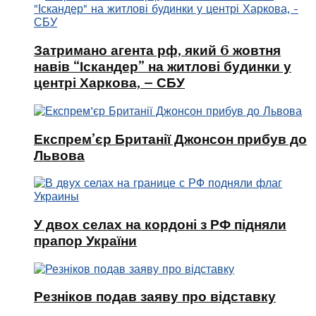
Затримано агента рф, який 6 жовтня
навів “Іскандер” на житлові будинки у
центрі Харкова, – СБУ
Експрем’єр Британії Джонсон прибув до
Львова
У двох селах на кордоні з РФ підняли
прапор України
Резніков подав заяву про відставку