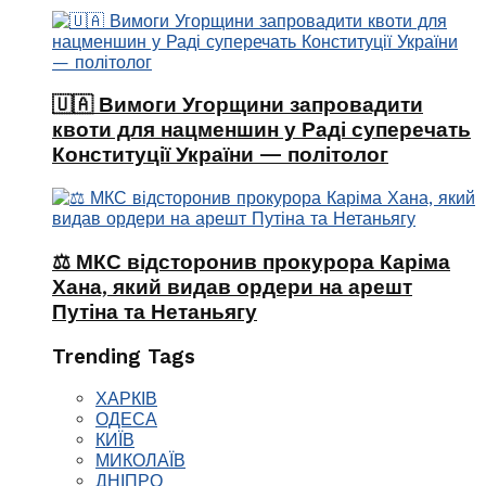
🇺🇦 Вимоги Угорщини запровадити
квоти для нацменшин у Раді суперечать
Конституції України — політолог
⚖️ МКС відсторонив прокурора Каріма
Хана, який видав ордери на арешт
Путіна та Нетаньягу
Trending Tags
ХАРКІВ
ОДЕСА
КИЇВ
МИКОЛАЇВ
ДНІПРО