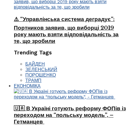
⚠️ “Управлінська система деградує”:
Портников заявив, що виборці 2019
року мають взяти відповідальність за
те, що зробили
Trending Tags
БАЙДЕН
ЗЕЛЕНСЬКИЙ
ПОРОШЕНКО
ТРАМП
ЕКОНОМІКА
🇺🇦 В Україні готують реформу ФОПів із
переходом на “польську модель”, –
Гетманцев