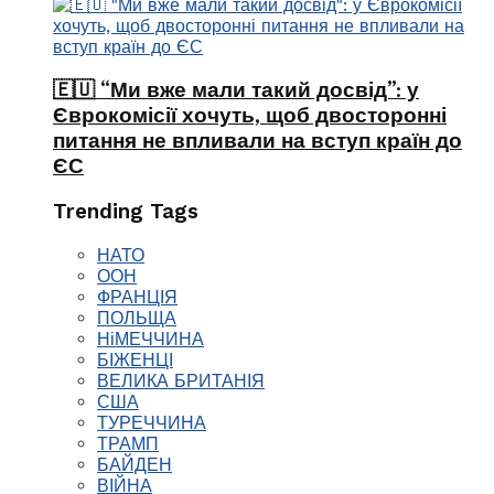
🇪🇺 “Ми вже мали такий досвід”: у
Єврокомісії хочуть, щоб двосторонні
питання не впливали на вступ країн до
ЄС
Trending Tags
НАТО
ООН
ФРАНЦІЯ
ПОЛЬЩА
НіМЕЧЧИНА
БІЖЕНЦІ
ВЕЛИКА БРИТАНІЯ
США
ТУРЕЧЧИНА
ТРАМП
БАЙДЕН
ВІЙНА