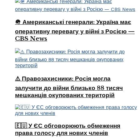
🪖 Американські генерали: Україна має
оперативну перевагу у війні з Росією —
CBS News
⚠️ Правозахисники: Росія могла
залучити до війни близько 88 тисяч
мешканців окупованих територій
🇪🇺 У ЄС обговорюють обмеження
права голосу для нових членів