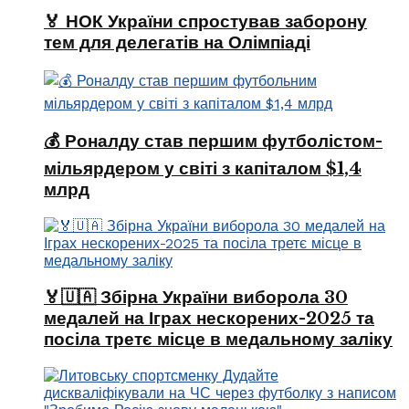
🏅 НОК України спростував заборону
тем для делегатів на Олімпіаді
💰 Роналду став першим футболістом-
мільярдером у світі з капіталом $1,4
млрд
🏅🇺🇦 Збірна України виборола 30
медалей на Іграх нескорених-2025 та
посіла третє місце в медальному заліку