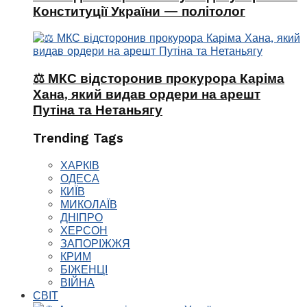
Конституції України — політолог
⚖️ МКС відсторонив прокурора Каріма
Хана, який видав ордери на арешт
Путіна та Нетаньягу
Trending Tags
ХАРКІВ
ОДЕСА
КИЇВ
МИКОЛАЇВ
ДНІПРО
ХЕРСОН
ЗАПОРІЖЖЯ
КРИМ
БІЖЕНЦІ
ВІЙНА
СВІТ