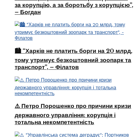
за корупцію, а за боротьбу з корупцією”,
– Богдан
🏙️ “Харків не платить борги на 20 млрд,
тому утримує безкоштовний зоопарк та
транспорт”, – Філатов
⚠️ Петро Порошенко про причини кризи
державного управління: корупція і
тотальна некомпетентність