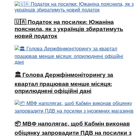
🇺🇦 Податок на посилки: Южаніна
пояснила, як з українців збиратимуть
новий податок
🏛 Голова Держфінмоніторингу за
квартал працював менше місяця:
оприлюднені офіційні дані
📦 МВФ наполягає, щоб Кабмін виконав
обіцянку запровадити ПДВ на посилки з