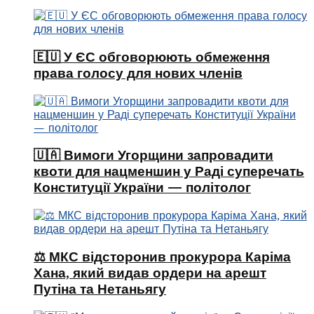
🇪🇺 У ЄС обговорюють обмеження
права голосу для нових членів
🇺🇦 Вимоги Угорщини запровадити
квоти для нацменшин у Раді суперечать
Конституції України — політолог
⚖️ МКС відсторонив прокурора Каріма
Хана, який видав ордери на арешт
Путіна та Нетаньягу