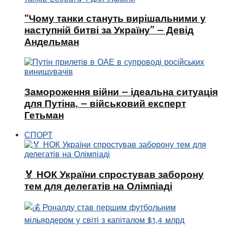
“Чому танки стануть вирішальними у
наступній битві за Україну” – Девід
Андельман
Замороження війни – ідеальна ситуація
для Путіна, – військовий експерт
Гетьман
СПОРТ
🏅 НОК України спростував заборону
тем для делегатів на Олімпіаді