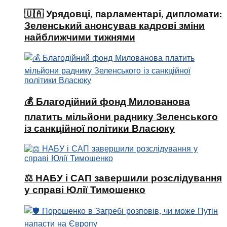
🇺🇦 Урядовці, парламентарі, дипломати:
Зеленський анонсував кадрові зміни
найближчими тижнями
💰 Благодійний фонд Милованова
платить мільйони раднику Зеленського
із санкційної політики Власюку
⚖️ НАБУ і САП завершили розслідування
у справі Юлії Тимошенко