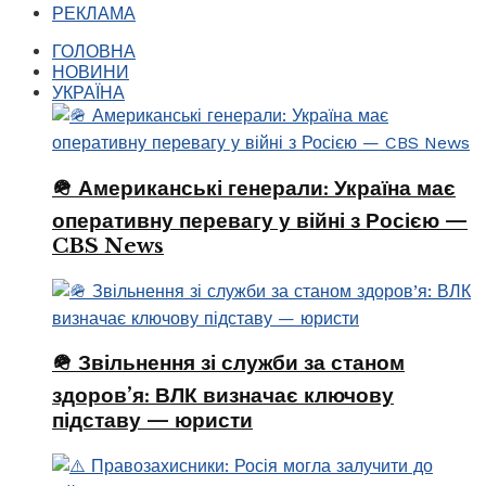
РЕКЛАМА
ГОЛОВНА
НОВИНИ
УКРАЇНА
🪖 Американські генерали: Україна має
оперативну перевагу у війні з Росією —
CBS News
🪖 Звільнення зі служби за станом
здоров’я: ВЛК визначає ключову
підставу — юристи