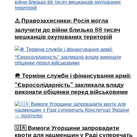
⚠️ Правозахисники: Росія могла
залучити до війни близько 88 тисяч
мешканців окупованих територій
🪖 Терміни служби і фінансування армії:
“Євросолідарність” закликала владу
виконати обіцянки перед військовими
🇺🇦 Вимоги Угорщини запровадити
квоти для нацменшин у Раді суперечать