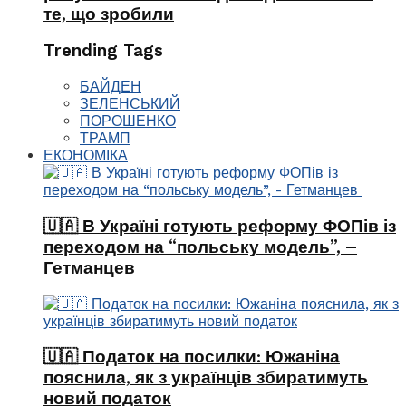
те, що зробили
Trending Tags
БАЙДЕН
ЗЕЛЕНСЬКИЙ
ПОРОШЕНКО
ТРАМП
ЕКОНОМІКА
🇺🇦 В Україні готують реформу ФОПів із
переходом на “польську модель”, –
Гетманцев
🇺🇦 Податок на посилки: Южаніна
пояснила, як з українців збиратимуть
новий податок