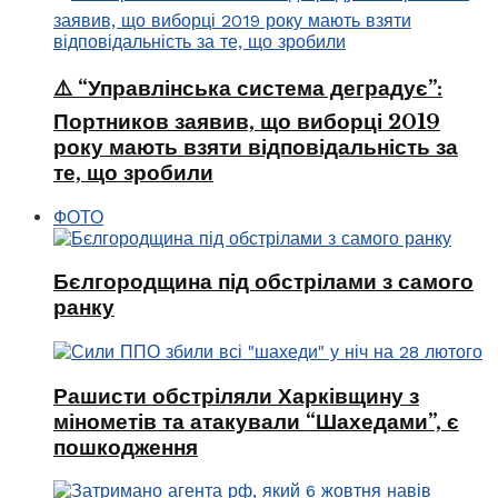
⚠️ “Управлінська система деградує”:
Портников заявив, що виборці 2019
року мають взяти відповідальність за
те, що зробили
ФОТО
Бєлгородщина під обстрілами з самого
ранку
Рашисти обстріляли Харківщину з
мінометів та атакували “Шахедами”, є
пошкодження