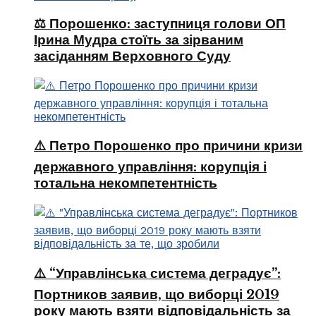
⚖️ Порошенко: заступниця голови ОП
Ірина Мудра стоїть за зірваним
засіданням Верховного Суду
⚠️ Петро Порошенко про причини кризи
державного управління: корупція і
тотальна некомпетентність
⚠️ “Управлінська система деградує”:
Портников заявив, що виборці 2019
року мають взяти відповідальність за