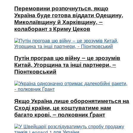
Перемовини розпочнуться, якщо
Україна буде готова віддати Одещину,
Миколаївщину й Харківщину, –
колаборант з Криму Цеков
Путін програв цю війну – це зрозумів
Китай, Угорщина та інші партнери, –
Піонтковський
Якщо Україна лише оборонятиметься на
Сході країни, це коштуватиме нам
багато крові, – полковник Ґрант