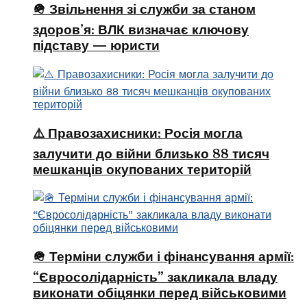
🪖 Звільнення зі служби за станом
здоров’я: ВЛК визначає ключову
підставу — юристи
⚠️ Правозахисники: Росія могла
залучити до війни близько 88 тисяч
мешканців окупованих територій
🪖 Терміни служби і фінансування армії:
“Євросолідарність” закликала владу
виконати обіцянки перед військовими