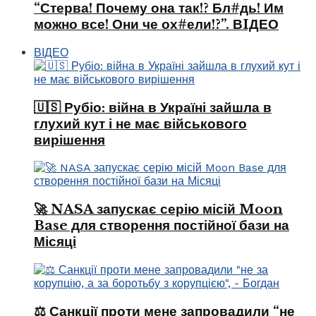
“Стерва! Почему она так!? Бл#дь! Им
можно все! Они че ох#ели!?”. ВIДЕО
ВІДЕО
🇺🇸 Рубіо: війна в Україні зайшла в
глухий кут і не має військового
вирішення
🚀 NASA запускає серію місій Moon
Base для створення постійної бази на
Місяці
⚖️ Санкції проти мене запровадили “не