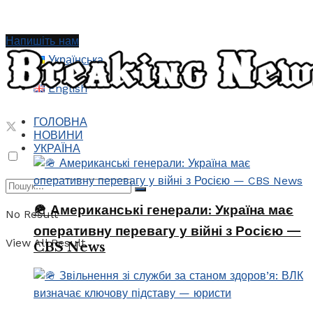
Напишіть нам
Українська
English
ГОЛОВНА
НОВИНИ
УКРАЇНА
🪖 Американські генерали: Україна має
No Result
оперативну перевагу у війні з Росією —
View All Result
CBS News