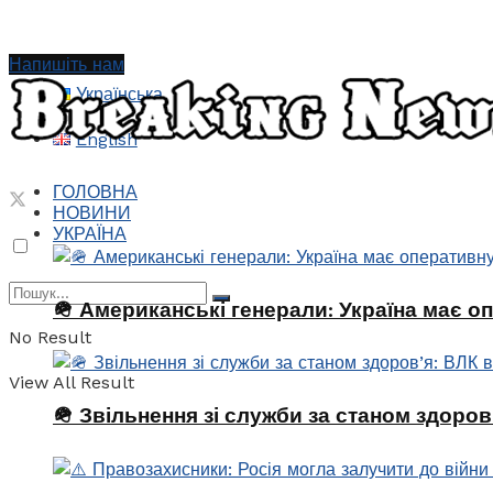
Напишіть нам
Українська
English
ГОЛОВНА
НОВИНИ
УКРАЇНА
🪖 Американські генерали: Україна має о
No Result
View All Result
🪖 Звільнення зі служби за станом здоро