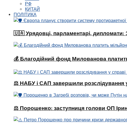
РФ
КИТАЙ
ПОЛІТИКА
🇺🇦 Урядовці, парламентарі, дипломати
💰 Благодійний фонд Милованова платить
⚖️ НАБУ і САП завершили розслідування 
⚖️ Порошенко: заступниця голови ОП Ірин