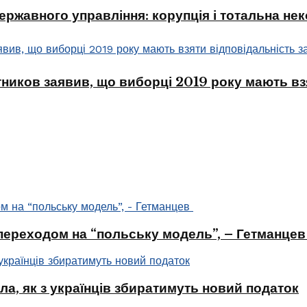
ржавного управління: корупція і тотальна не
тников заявив, що виборці 2019 року мають взя
 переходом на “польську модель”, – Гетманце
ла, як з українців збиратимуть новий податок