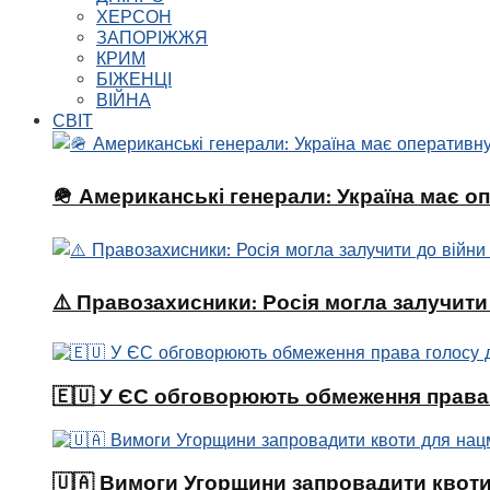
ХЕРСОН
ЗАПОРІЖЖЯ
КРИМ
БІЖЕНЦІ
ВІЙНА
СВІТ
🪖 Американські генерали: Україна має о
⚠️ Правозахисники: Росія могла залучити
🇪🇺 У ЄС обговорюють обмеження права 
🇺🇦 Вимоги Угорщини запровадити квоти