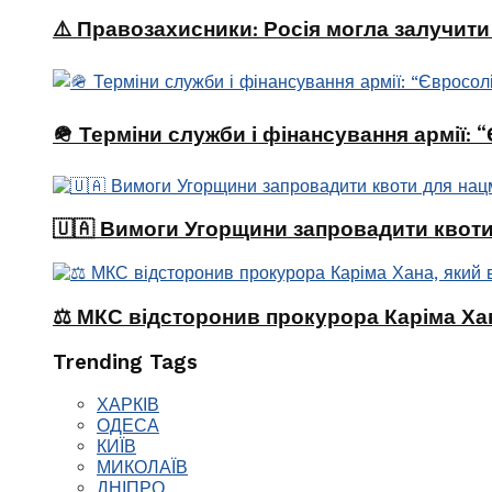
⚠️ Правозахисники: Росія могла залучити
🪖 Терміни служби і фінансування армії:
🇺🇦 Вимоги Угорщини запровадити квоти
⚖️ МКС відсторонив прокурора Каріма Хан
Trending Tags
ХАРКІВ
ОДЕСА
КИЇВ
МИКОЛАЇВ
ДНІПРО