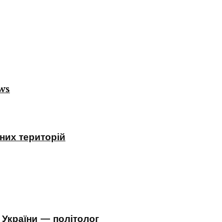
ws
них територій
 України — політолог