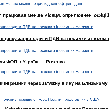
л працював менше місяця: оприлюднені офіційн
біцянку запровадити ПДВ на посилки з іноземн
ля ФОП в Україні — Розенко
чні ризики через затяжну війну на Близькому
 – Клімкін пояснив позицію спікера Палати п