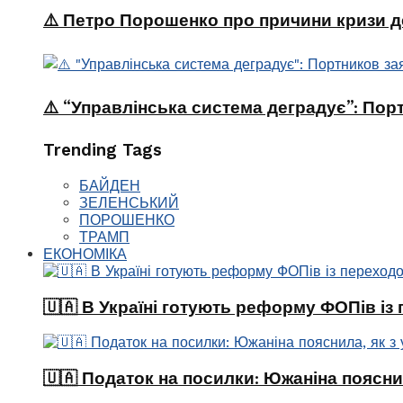
⚠️ Петро Порошенко про причини кризи де
⚠️ “Управлінська система деградує”: Пор
Trending Tags
БАЙДЕН
ЗЕЛЕНСЬКИЙ
ПОРОШЕНКО
ТРАМП
ЕКОНОМІКА
🇺🇦 В Україні готують реформу ФОПів із
🇺🇦 Податок на посилки: Южаніна поясни