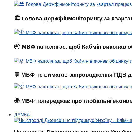
🏛 Голова Держфінмоніторингу за кварта
📦 МВФ наполягає, щоб Кабмін виконав о
💬 МВФ не вимагав запровадження ПДВ д
🌍 МВФ попереджає про глобальні економі
ДУМКА
Чи справді Джонсон не підтримує Україну