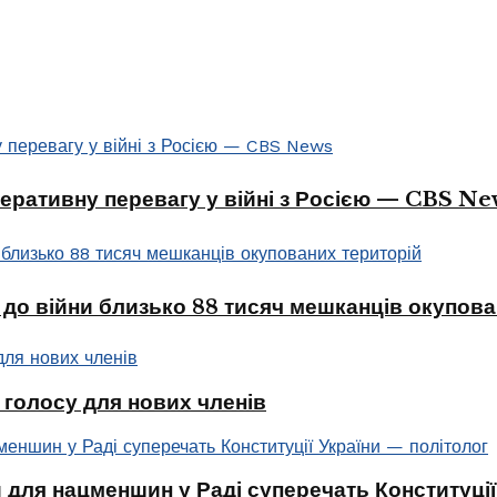
перативну перевагу у війні з Росією — CBS Ne
 до війни близько 88 тисяч мешканців окупова
голосу для нових членів
 для нацменшин у Раді суперечать Конституції