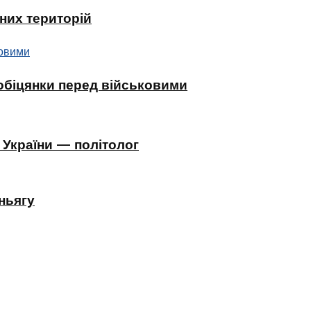
них територій
 обіцянки перед військовими
 України — політолог
ньягу