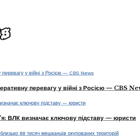
перативну перевагу у війні з Росією — CBS Ne
в’я: ВЛК визначає ключову підставу — юристи