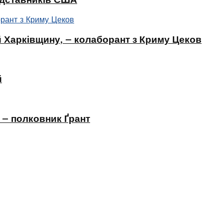
 Харківщину, – колаборант з Криму Цеков
й
 – полковник Ґрант