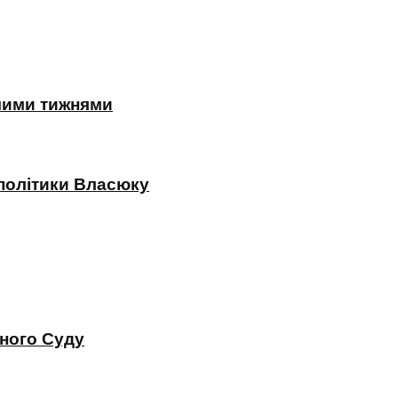
жчими тижнями
 політики Власюку
вного Суду