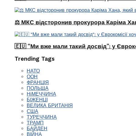
⚖️ МКС відсторонив прокурора Каріма Хан
🇪🇺 “Ми вже мали такий досвід”: у Єврок
Trending Tags
НАТО
ООН
ФРАНЦІЯ
ПОЛЬЩА
НіМЕЧЧИНА
БІЖЕНЦІ
ВЕЛИКА БРИТАНІЯ
США
ТУРЕЧЧИНА
ТРАМП
БАЙДЕН
ВІЙНА