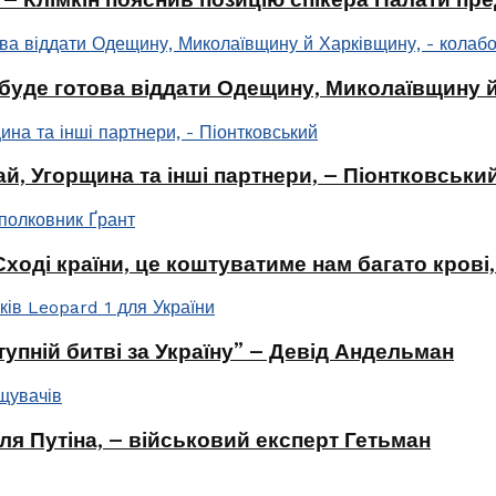
буде готова віддати Одещину, Миколаївщину й
ай, Угорщина та інші партнери, – Піонтковськи
оді країни, це коштуватиме нам багато крові,
упній битві за Україну” – Девід Андельман
ля Путіна, – військовий експерт Гетьман