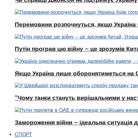
Перемовини розпочнуться, якщо Україна 
Путін програв цю війну – це зрозумів Кит
Якщо Україна лише оборонятиметься на Сх
“Чому танки стануть вирішальними у наст
Замороження війни – ідеальна ситуація д
СПОРТ