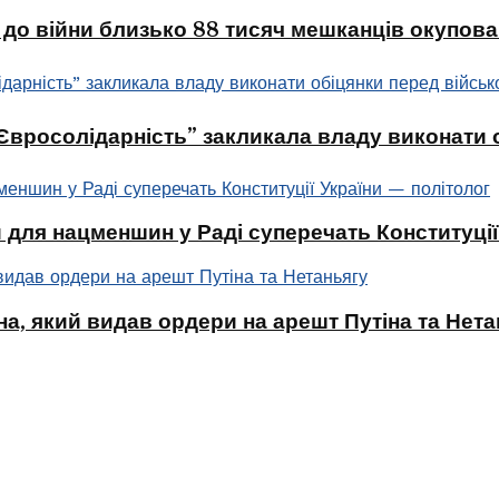
 до війни близько 88 тисяч мешканців окупова
 “Євросолідарність” закликала владу виконати
 для нацменшин у Раді суперечать Конституції
а, який видав ордери на арешт Путіна та Нета