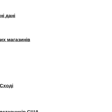
і дані
их магазинів
 Сході
редставників США