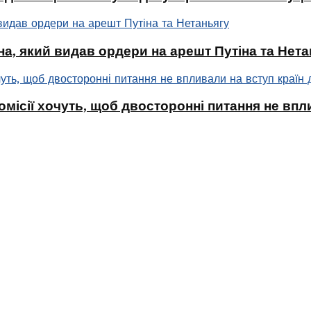
а, який видав ордери на арешт Путіна та Нета
омісії хочуть, щоб двосторонні питання не впл