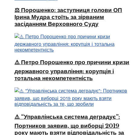
⚖️ Порошенко: заступниця голови ОП
Ірина Мудра стоїть за зірваним
засіданням Верховного Суду
⚠️ Петро Порошенко про причини кризи
державного управління: корупція і
тотальна некомпетентність
⚠️ “Управлінська система деградує”:
Портников заявив, що виборці 2019
року мають взяти відповідальність за