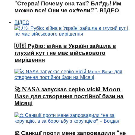
“Стерва! Почему она так!? Бл#дь! Им
можно все! Они че ох#ели!?”. ВIДЕО
ВІДЕО
🇺🇸 Рубіо: війна в Україні зайшла в
глухий кут і не має військового
вирішення
🚀 NASA запускає серію місій Moon
Base для створення постійної бази на
Місяці
⚖️ Санкції проти мене запровадили “не