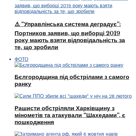
⚠️ “Управлінська система деградує”:
Портников заявив, що виборці 2019
року мають взяти відповідальність за
те, що зробили
ФОТО
Бєлгородщина під обстрілами з самого
ранку
Рашисти обстріляли Харківщину з
мінометів та атакували “Шахедами”, є
пошкодження