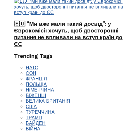
🇪🇺 “Ми вже мали такий досвід”: у
Єврокомісії хочуть, щоб двосторонні
питання не впливали на вступ країн до
ЄС
Trending Tags
НАТО
ООН
ФРАНЦІЯ
ПОЛЬЩА
НіМЕЧЧИНА
БІЖЕНЦІ
ВЕЛИКА БРИТАНІЯ
США
ТУРЕЧЧИНА
ТРАМП
БАЙДЕН
ВІЙНА