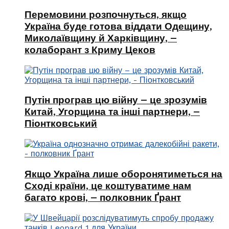
Перемовини розпочнуться, якщо
Україна буде готова віддати Одещину,
Миколаївщину й Харківщину, –
колаборант з Криму Цеков
Путін програв цю війну – це зрозумів
Китай, Угорщина та інші партнери, –
Піонтковський
Якщо Україна лише оборонятиметься на
Сході країни, це коштуватиме нам
багато крові, – полковник Ґрант