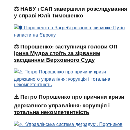
⚖️ НАБУ і САП завершили розслідування
у справі Юлії Тимошенко
⚖️ Порошенко: заступниця голови ОП
Ірина Мудра стоїть за зірваним
засіданням Верховного Суду
⚠️ Петро Порошенко про причини кризи
державного управління: корупція і
тотальна некомпетентність