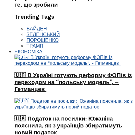
те, що зробили
Trending Tags
БАЙДЕН
ЗЕЛЕНСЬКИЙ
ПОРОШЕНКО
ТРАМП
ЕКОНОМІКА
🇺🇦 В Україні готують реформу ФОПів із
переходом на “польську модель”, –
Гетманцев
🇺🇦 Податок на посилки: Южаніна
пояснила, як з українців збиратимуть
новий податок