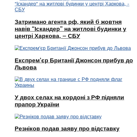
Затримано агента рф, який 6 жовтня
навів “Іскандер” на житлові будинки у
центрі Харкова, – СБУ
Експрем’єр Британії Джонсон прибув до
Львова
У двох селах на кордоні з РФ підняли
прапор України
Резніков подав заяву про відставку