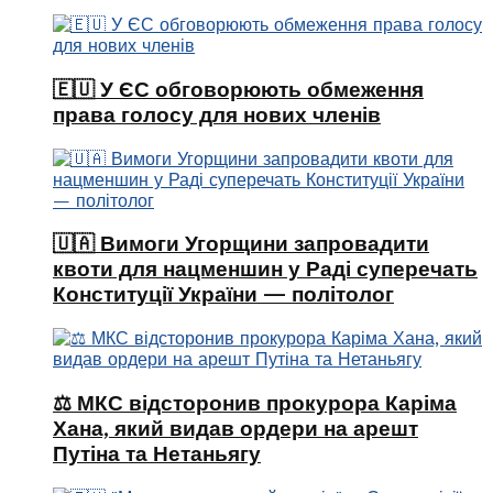
🇪🇺 У ЄС обговорюють обмеження
права голосу для нових членів
🇺🇦 Вимоги Угорщини запровадити
квоти для нацменшин у Раді суперечать
Конституції України — політолог
⚖️ МКС відсторонив прокурора Каріма
Хана, який видав ордери на арешт
Путіна та Нетаньягу