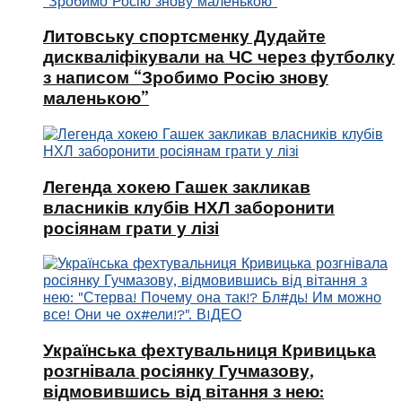
Литовську спортсменку Дудайте
дискваліфікували на ЧС через футболку
з написом “Зробимо Росію знову
маленькою”
Легенда хокею Гашек закликав
власників клубів НХЛ заборонити
росіянам грати у лізі
Українська фехтувальниця Кривицька
розгнівала росіянку Гучмазову,
відмовившись від вітання з нею: