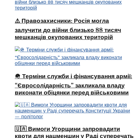
⚠️ Правозахисники: Росія могла
залучити до війни близько 88 тисяч
мешканців окупованих територій
🪖 Терміни служби і фінансування армії:
“Євросолідарність” закликала владу
виконати обіцянки перед військовими
🇺🇦 Вимоги Угорщини запровадити
квоти для нацменшин у Раді суперечать