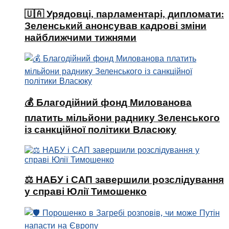
🇺🇦 Урядовці, парламентарі, дипломати:
Зеленський анонсував кадрові зміни
найближчими тижнями
💰 Благодійний фонд Милованова
платить мільйони раднику Зеленського
із санкційної політики Власюку
⚖️ НАБУ і САП завершили розслідування
у справі Юлії Тимошенко