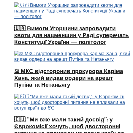
🇺🇦 Вимоги Угорщини запровадити
квоти для нацменшин у Раді суперечать
Конституції України — політолог
⚖️ МКС відсторонив прокурора Каріма
Хана, який видав ордери на арешт
Путіна та Нетаньягу
🇪🇺 “Ми вже мали такий досвід”: у
Єврокомісії хочуть, щоб двосторонні