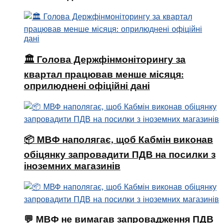
🏛 Голова Держфінмоніторингу за
квартал працював менше місяця:
оприлюднені офіційні дані
📦 МВФ наполягає, щоб Кабмін виконав
обіцянку запровадити ПДВ на посилки з
іноземних магазинів
💬 МВФ не вимагав запровадження ПДВ