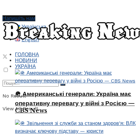
Напишіть нам
Українська
English
ГОЛОВНА
НОВИНИ
УКРАЇНА
🪖 Американські генерали: Україна має
No Result
оперативну перевагу у війні з Росією —
View All Result
CBS News