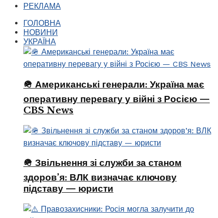
РЕКЛАМА
ГОЛОВНА
НОВИНИ
УКРАЇНА
🪖 Американські генерали: Україна має
оперативну перевагу у війні з Росією —
CBS News
🪖 Звільнення зі служби за станом
здоров’я: ВЛК визначає ключову
підставу — юристи