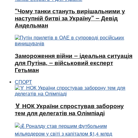
“Чому танки стануть вирішальними у
наступній битві за Україну” – Девід
Андельман
Замороження війни – ідеальна ситуація
для Путіна, – військовий експерт
Гетьман
СПОРТ
🏅 НОК України спростував заборону
тем для делегатів на Олімпіаді