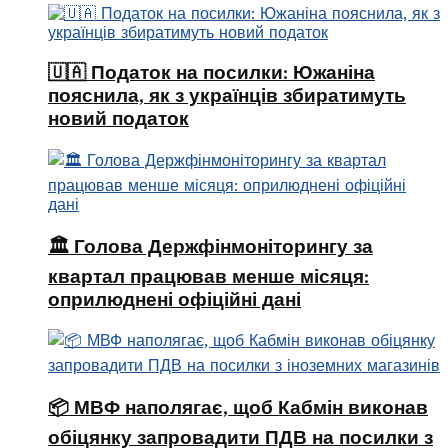
🇺🇦 Податок на посилки: Южаніна
пояснила, як з українців збиратимуть
новий податок
🏛 Голова Держфінмоніторингу за
квартал працював менше місяця:
оприлюднені офіційні дані
📦 МВФ наполягає, щоб Кабмін виконав
обіцянку запровадити ПДВ на посилки з