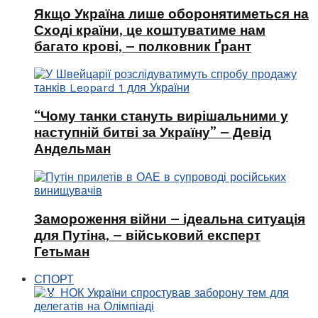
Якщо Україна лише оборонятиметься на
Сході країни, це коштуватиме нам
багато крові, – полковник Ґрант
“Чому танки стануть вирішальними у
наступній битві за Україну” – Девід
Андельман
Замороження війни – ідеальна ситуація
для Путіна, – військовий експерт
Гетьман
СПОРТ