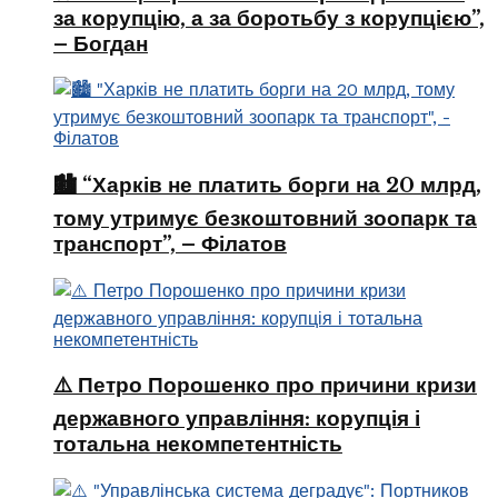
за корупцію, а за боротьбу з корупцією”,
– Богдан
🏙️ “Харків не платить борги на 20 млрд,
тому утримує безкоштовний зоопарк та
транспорт”, – Філатов
⚠️ Петро Порошенко про причини кризи
державного управління: корупція і
тотальна некомпетентність