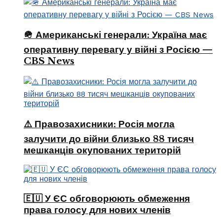
🪖 Американські генерали: Україна має
оперативну перевагу у війні з Росією —
CBS News
⚠️ Правозахисники: Росія могла
залучити до війни близько 88 тисяч
мешканців окупованих територій
🇪🇺 У ЄС обговорюють обмеження
права голосу для нових членів