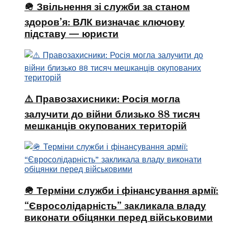
🪖 Звільнення зі служби за станом
здоров’я: ВЛК визначає ключову
підставу — юристи
⚠️ Правозахисники: Росія могла
залучити до війни близько 88 тисяч
мешканців окупованих територій
🪖 Терміни служби і фінансування армії:
“Євросолідарність” закликала владу
виконати обіцянки перед військовими