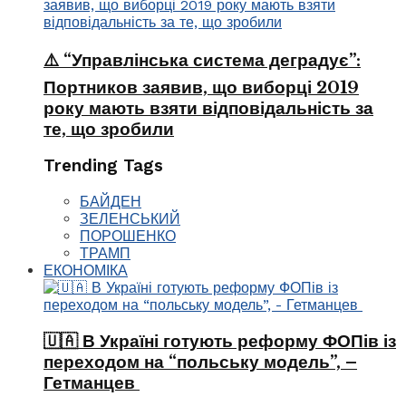
⚠️ “Управлінська система деградує”:
Портников заявив, що виборці 2019
року мають взяти відповідальність за
те, що зробили
Trending Tags
БАЙДЕН
ЗЕЛЕНСЬКИЙ
ПОРОШЕНКО
ТРАМП
ЕКОНОМІКА
🇺🇦 В Україні готують реформу ФОПів із
переходом на “польську модель”, –
Гетманцев