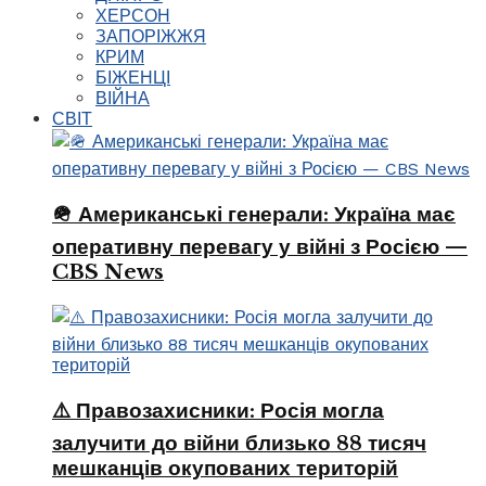
ХЕРСОН
ЗАПОРІЖЖЯ
КРИМ
БІЖЕНЦІ
ВІЙНА
СВІТ
🪖 Американські генерали: Україна має
оперативну перевагу у війні з Росією —
CBS News
⚠️ Правозахисники: Росія могла
залучити до війни близько 88 тисяч
мешканців окупованих територій