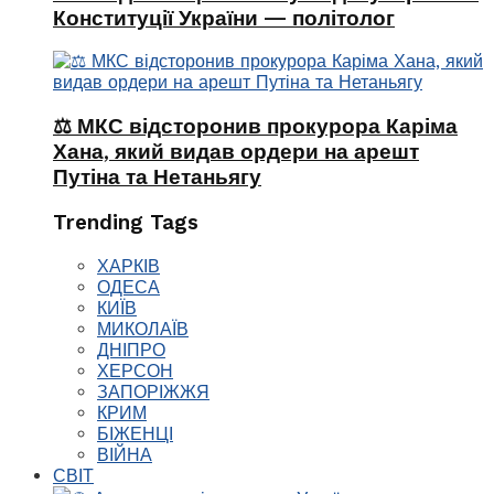
Конституції України — політолог
⚖️ МКС відсторонив прокурора Каріма
Хана, який видав ордери на арешт
Путіна та Нетаньягу
Trending Tags
ХАРКІВ
ОДЕСА
КИЇВ
МИКОЛАЇВ
ДНІПРО
ХЕРСОН
ЗАПОРІЖЖЯ
КРИМ
БІЖЕНЦІ
ВІЙНА
СВІТ