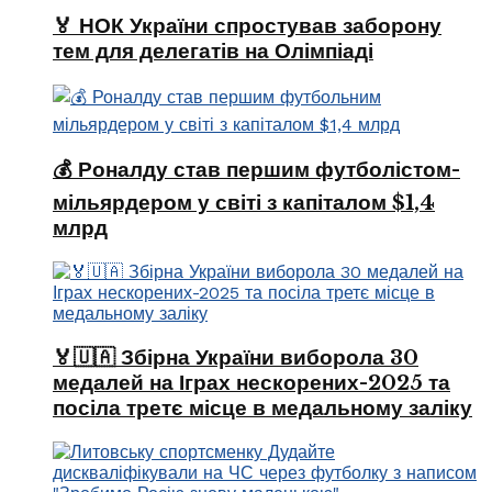
🏅 НОК України спростував заборону
тем для делегатів на Олімпіаді
💰 Роналду став першим футболістом-
мільярдером у світі з капіталом $1,4
млрд
🏅🇺🇦 Збірна України виборола 30
медалей на Іграх нескорених-2025 та
посіла третє місце в медальному заліку