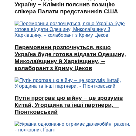
Україну – Клімкін пояснив позицію
спікера Палати представників США
Перемовини розпочнуться, якщо
Україна буде готова віддати Одещину,
Миколаївщину й Харківщину, –
колаборант з Криму Цеков
Путін програв цю війну – це зрозумів
Китай, Угорщина та інші партнери, –
Піонтковський