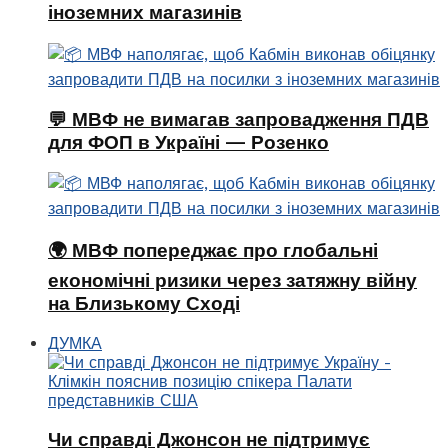
іноземних магазинів
💬 МВФ не вимагав запровадження ПДВ
для ФОП в Україні — Розенко
🌍 МВФ попереджає про глобальні
економічні ризики через затяжну війну
на Близькому Сході
ДУМКА
Чи справді Джонсон не підтримує