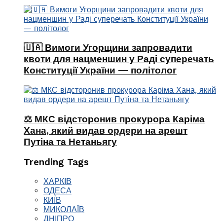
🇺🇦 Вимоги Угорщини запровадити
квоти для нацменшин у Раді суперечать
Конституції України — політолог
⚖️ МКС відсторонив прокурора Каріма
Хана, який видав ордери на арешт
Путіна та Нетаньягу
Trending Tags
ХАРКІВ
ОДЕСА
КИЇВ
МИКОЛАЇВ
ДНІПРО