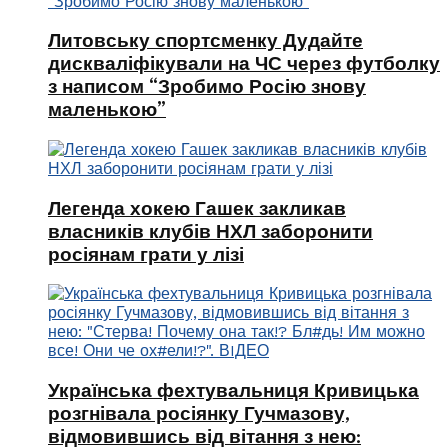
Литовську спортсменку Дудайте
дискваліфікували на ЧС через футболку
з написом “Зробимо Росію знову
маленькою”
Легенда хокею Гашек закликав
власників клубів НХЛ заборонити
росіянам грати у лізі
Українська фехтувальниця Кривицька
розгнівала росіянку Гучмазову,
відмовившись від вітання з нею: