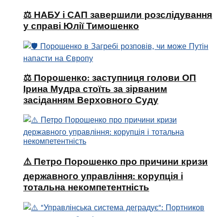
⚖️ НАБУ і САП завершили розслідування
у справі Юлії Тимошенко
⚖️ Порошенко: заступниця голови ОП
Ірина Мудра стоїть за зірваним
засіданням Верховного Суду
⚠️ Петро Порошенко про причини кризи
державного управління: корупція і
тотальна некомпетентність