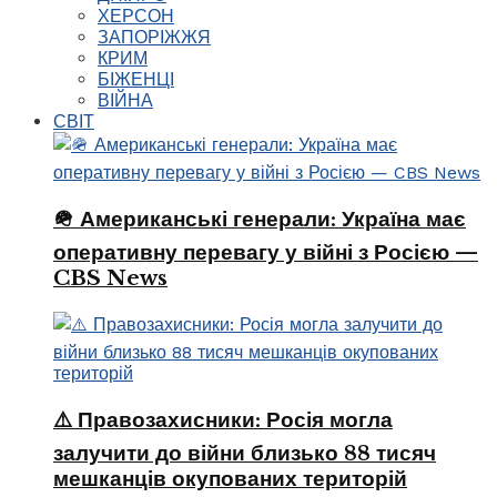
ХЕРСОН
ЗАПОРІЖЖЯ
КРИМ
БІЖЕНЦІ
ВІЙНА
СВІТ
🪖 Американські генерали: Україна має
оперативну перевагу у війні з Росією —
CBS News
⚠️ Правозахисники: Росія могла
залучити до війни близько 88 тисяч
мешканців окупованих територій