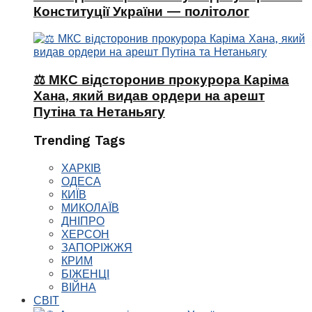
Конституції України — політолог
⚖️ МКС відсторонив прокурора Каріма
Хана, який видав ордери на арешт
Путіна та Нетаньягу
Trending Tags
ХАРКІВ
ОДЕСА
КИЇВ
МИКОЛАЇВ
ДНІПРО
ХЕРСОН
ЗАПОРІЖЖЯ
КРИМ
БІЖЕНЦІ
ВІЙНА
СВІТ