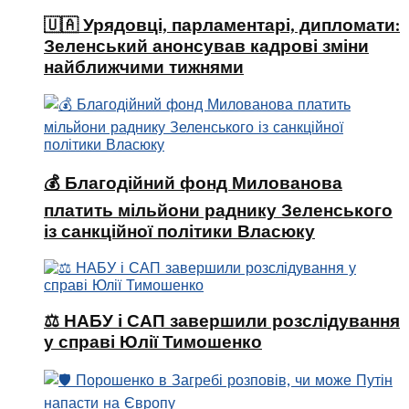
🇺🇦 Урядовці, парламентарі, дипломати:
Зеленський анонсував кадрові зміни
найближчими тижнями
💰 Благодійний фонд Милованова
платить мільйони раднику Зеленського
із санкційної політики Власюку
⚖️ НАБУ і САП завершили розслідування
у справі Юлії Тимошенко