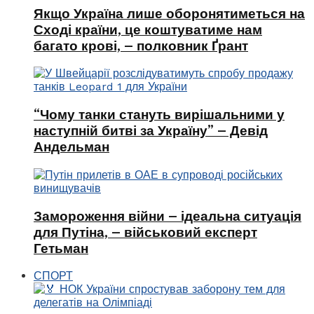
Якщо Україна лише оборонятиметься на
Сході країни, це коштуватиме нам
багато крові, – полковник Ґрант
“Чому танки стануть вирішальними у
наступній битві за Україну” – Девід
Андельман
Замороження війни – ідеальна ситуація
для Путіна, – військовий експерт
Гетьман
СПОРТ