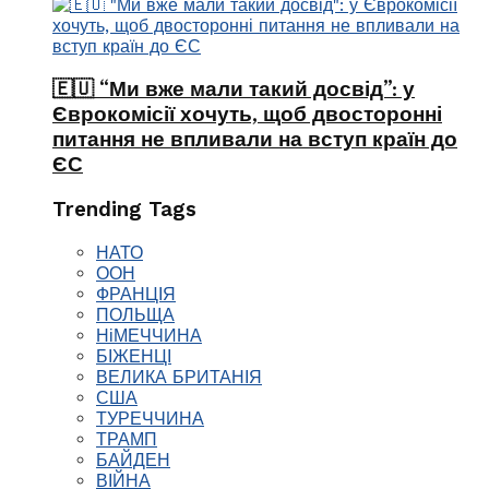
🇪🇺 “Ми вже мали такий досвід”: у
Єврокомісії хочуть, щоб двосторонні
питання не впливали на вступ країн до
ЄС
Trending Tags
НАТО
ООН
ФРАНЦІЯ
ПОЛЬЩА
НіМЕЧЧИНА
БІЖЕНЦІ
ВЕЛИКА БРИТАНІЯ
США
ТУРЕЧЧИНА
ТРАМП
БАЙДЕН
ВІЙНА