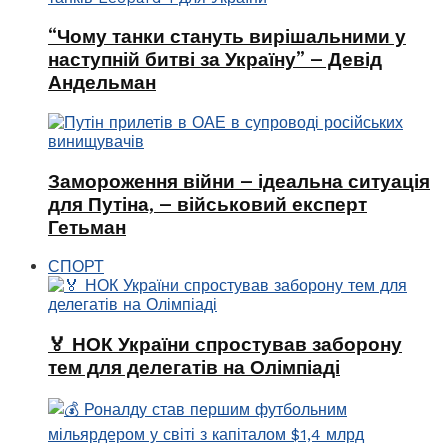
“Чому танки стануть вирішальними у
наступній битві за Україну” – Девід
Андельман
Замороження війни – ідеальна ситуація
для Путіна, – військовий експерт
Гетьман
СПОРТ
🏅 НОК України спростував заборону
тем для делегатів на Олімпіаді