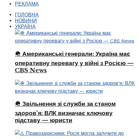
РЕКЛАМА
ГОЛОВНА
НОВИНИ
УКРАЇНА
🪖 Американські генерали: Україна має
оперативну перевагу у війні з Росією —
CBS News
🪖 Звільнення зі служби за станом
здоров’я: ВЛК визначає ключову
підставу — юристи