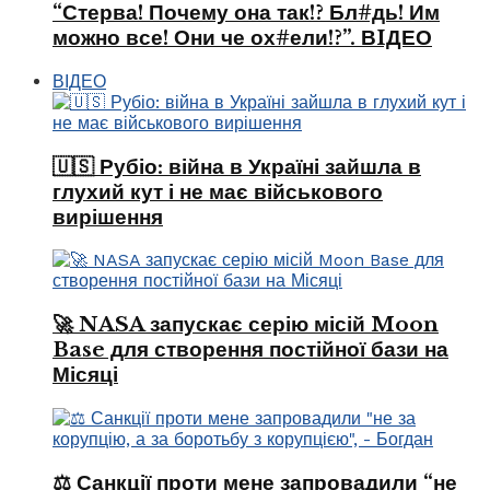
“Стерва! Почему она так!? Бл#дь! Им
можно все! Они че ох#ели!?”. ВIДЕО
ВІДЕО
🇺🇸 Рубіо: війна в Україні зайшла в
глухий кут і не має військового
вирішення
🚀 NASA запускає серію місій Moon
Base для створення постійної бази на
Місяці
⚖️ Санкції проти мене запровадили “не