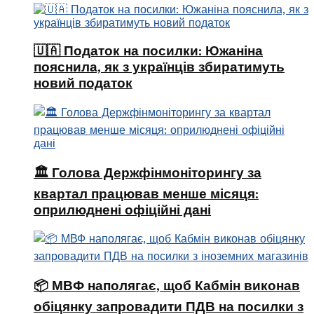
🇺🇦 Податок на посилки: Южаніна
пояснила, як з українців збиратимуть
новий податок
🏛 Голова Держфінмоніторингу за
квартал працював менше місяця:
оприлюднені офіційні дані
📦 МВФ наполягає, щоб Кабмін виконав
обіцянку запровадити ПДВ на посилки з