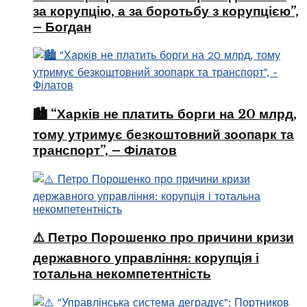
за корупцію, а за боротьбу з корупцією”,
– Богдан
🏙️ “Харків не платить борги на 20 млрд,
тому утримує безкоштовний зоопарк та
транспорт”, – Філатов
⚠️ Петро Порошенко про причини кризи
державного управління: корупція і
тотальна некомпетентність