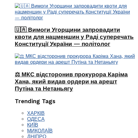
🇺🇦 Вимоги Угорщини запровадити
квоти для нацменшин у Раді суперечать
Конституції України — політолог
⚖️ МКС відсторонив прокурора Каріма
Хана, який видав ордери на арешт
Путіна та Нетаньягу
Trending Tags
ХАРКІВ
ОДЕСА
КИЇВ
МИКОЛАЇВ
ДНІПРО