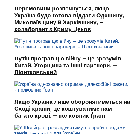
Перемовини розпочнуться, якщо
Україна буде готова віддати Одещину,
Миколаївщину й Харківщину, –
колаборант з Криму Цеков
Путін програв цю війну – це зрозумів
Китай, Угорщина та інші партнери, –
Піонтковський
Якщо Україна лише оборонятиметься на
Сході країни, це коштуватиме нам
багато крові, – полковник Ґрант