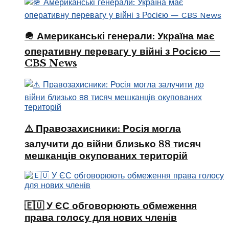
🪖 Американські генерали: Україна має
оперативну перевагу у війні з Росією —
CBS News
⚠️ Правозахисники: Росія могла
залучити до війни близько 88 тисяч
мешканців окупованих територій
🇪🇺 У ЄС обговорюють обмеження
права голосу для нових членів