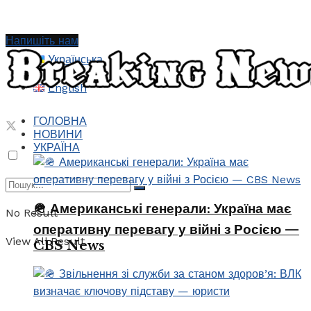
Напишіть нам
Українська
English
ГОЛОВНА
НОВИНИ
УКРАЇНА
🪖 Американські генерали: Україна має
No Result
оперативну перевагу у війні з Росією —
View All Result
CBS News