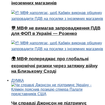
іноземних магазинів
💬 МВФ не вимагав запровадження ПДВ
для ФОП в Україні — Розенко
🌍 МВФ попереджає про глобальні
економічні ризики через затяжну війну
на Близькому Сході
ДУМКА
Чи справді Джонсон не підтримує