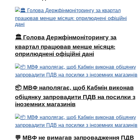
🏛 Голова Держфінмоніторингу за
квартал працював менше місяця:
оприлюднені офіційні дані
📦 МВФ наполягає, щоб Кабмін виконав
обіцянку запровадити ПДВ на посилки з
іноземних магазинів
💬 МВФ не вимагав запровадження ПДВ