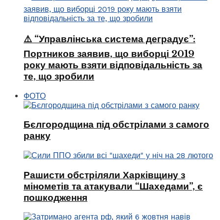
⚠️ “Управлінська система деградує”:
Портников заявив, що виборці 2019
року мають взяти відповідальність за
те, що зробили
ФОТО
Бєлгородщина під обстрілами з самого
ранку
Рашисти обстріляли Харківщину з
мінометів та атакували “Шахедами”, є
пошкодження