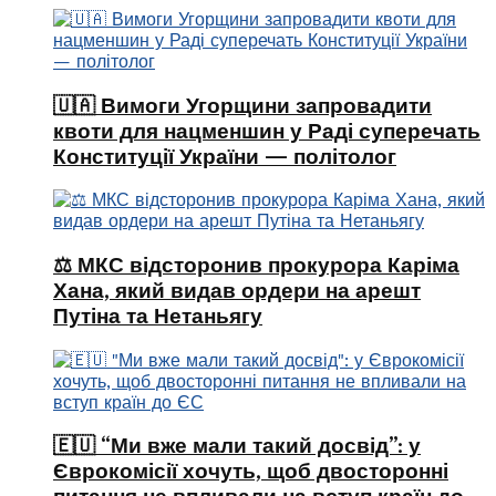
🇺🇦 Вимоги Угорщини запровадити
квоти для нацменшин у Раді суперечать
Конституції України — політолог
⚖️ МКС відсторонив прокурора Каріма
Хана, який видав ордери на арешт
Путіна та Нетаньягу
🇪🇺 “Ми вже мали такий досвід”: у
Єврокомісії хочуть, щоб двосторонні