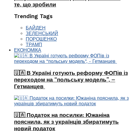
те, що зробили
Trending Tags
БАЙДЕН
ЗЕЛЕНСЬКИЙ
ПОРОШЕНКО
ТРАМП
ЕКОНОМІКА
🇺🇦 В Україні готують реформу ФОПів із
переходом на “польську модель”, –
Гетманцев
🇺🇦 Податок на посилки: Южаніна
пояснила, як з українців збиратимуть
новий податок