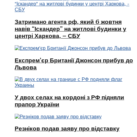
Затримано агента рф, який 6 жовтня
навів “Іскандер” на житлові будинки у
центрі Харкова, – СБУ
Експрем’єр Британії Джонсон прибув до
Львова
У двох селах на кордоні з РФ підняли
прапор України
Резніков подав заяву про відставку