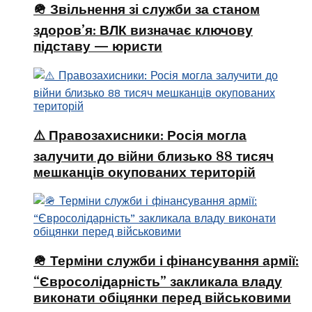
🪖 Звільнення зі служби за станом
здоров’я: ВЛК визначає ключову
підставу — юристи
⚠️ Правозахисники: Росія могла
залучити до війни близько 88 тисяч
мешканців окупованих територій
🪖 Терміни служби і фінансування армії:
“Євросолідарність” закликала владу
виконати обіцянки перед військовими