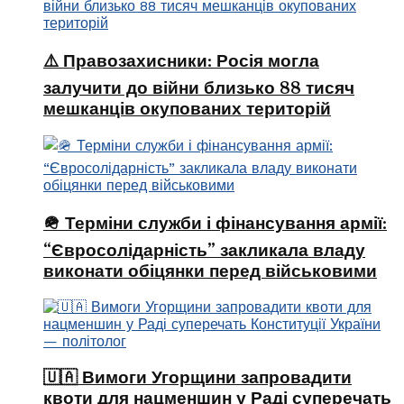
⚠️ Правозахисники: Росія могла
залучити до війни близько 88 тисяч
мешканців окупованих територій
🪖 Терміни служби і фінансування армії:
“Євросолідарність” закликала владу
виконати обіцянки перед військовими
🇺🇦 Вимоги Угорщини запровадити
квоти для нацменшин у Раді суперечать