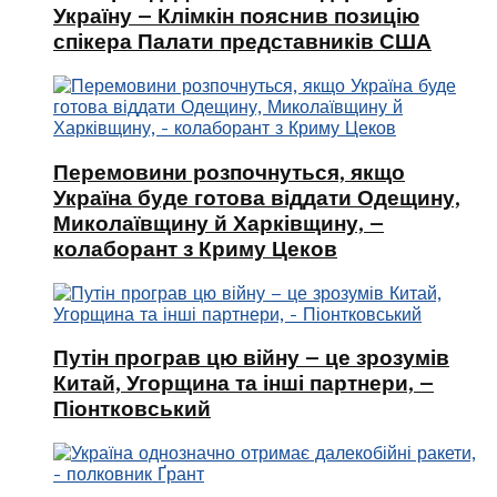
Україну – Клімкін пояснив позицію
спікера Палати представників США
Перемовини розпочнуться, якщо
Україна буде готова віддати Одещину,
Миколаївщину й Харківщину, –
колаборант з Криму Цеков
Путін програв цю війну – це зрозумів
Китай, Угорщина та інші партнери, –
Піонтковський