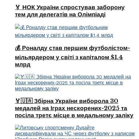
🏅 НОК України спростував заборону
тем для делегатів на Олімпіаді
💰 Роналду став першим футболістом-
мільярдером у світі з капіталом $1,4
млрд
🏅🇺🇦 Збірна України виборола 30
медалей на Іграх нескорених-2025 та
посіла третє місце в медальному заліку