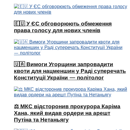
🇪🇺 У ЄС обговорюють обмеження
права голосу для нових членів
🇺🇦 Вимоги Угорщини запровадити
квоти для нацменшин у Раді суперечать
Конституції України — політолог
⚖️ МКС відсторонив прокурора Каріма
Хана, який видав ордери на арешт
Путіна та Нетаньягу