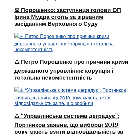
⚖️ Порошенко: заступниця голови ОП
Ірина Мудра стоїть за зірваним
засіданням Верховного Суду
⚠️ Петро Порошенко про причини кризи
державного управління: корупція і
тотальна некомпетентність
⚠️ “Управлінська система деградує”:
Портников заявив, що виборці 2019
року мають взяти відповідальність за